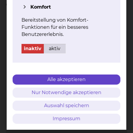
einem Besuch zugestimmt haben.
Komfort
Kontakt
Impressum
AVB
Datenschutz
Bildnachweise
Entgelttransparenz
Bereitstellung von Komfort-
Cookie Einstellungen
Funktionen für ein besseres
Benutzererlebnis.
inaktiv
aktiv
Städtisches Klinikum
Braunschweig gGmbH
Alle akzeptieren
Freisestr. 9/10
38118 Braunschweig
Nur Notwendige akzeptieren
Tel.: 0531/595-0
Auswahl speichern
Fax: 0531/595-1322
info@klinikum-braunschweig.de
Impressum
www.klinikum-braunschweig.de