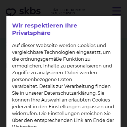
Wir respektieren Ihre
Privatsphäre
Zuweiser
Patient anmelden
Nephrologie & Blutreinigung
Auf dieser Webseite werden Cookies und
Muslimischer Besuchsdienst
vergleichbare Technologien eingesetzt, um
die ordnungsgemäße Funktion zu
Muslimischer Besuchsdienst
ermöglichen, Inhalte zu personalisieren und
Zugriffe zu analysieren. Dabei werden
personenbezogene Daten
verarbeitet. Details zur Verarbeitung finden
Mo­na Al-Mas­ri
Sie in unserer Datenschutzerklärung. Sie
Salzdahlumer Straße 90, 38126 Braunschweig
können Ihre Auswahl an erlaubten Cookies
Celler Straße 38, 38114 Braunschweig
jederzeit in den Einstellungen anpassen und
widerrufen. Die Einstellungen erreichen Sie
über den entsprechenden Link am Ende der