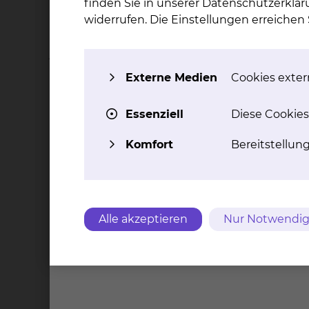
finden Sie in unserer Datenschutzerklär
widerrufen. Die Einstellungen erreiche
Damit Sie sich auf unserer Station besser zur
Ihnen gern jederzeit persönlich weitere Auskü
jederzeit gern zur Seite. Wir werden Sie jed
hierbei für Fragen ebenfalls gern zur Verfügung
Externe Medien
Cookies extern
Räumlichkeiten:
Essenziell
Diese Cookies
Es sind alle Zimmer mit Dusche und WC (behind
Komfort
Bereitstellun
Mahlzeiten eingenommen werden können ode
Rauchen:
Das Rauchen ist im Gebäude nicht gestattet. E
Alle akzeptieren
Nur Notwendig
Rauchpavillons auf dem Klinikum- gelände zur
Telefon, Fernsehgeräte und WLAN
Alle Patientenzimmer sind mit Telefon und Fe
Sie von uns. Kopfhörer für die Fernsehgeräte k