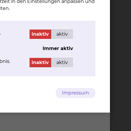
rzeit in den Einstellungen anpassen und
ten.
ionen zusammengestellt. Natürlich geben wir
te oder Sorgen haben. Wir stehen Ihnen
Untersuchungen informieren und stehen Ihnen
.
inaktiv
aktiv
Immer aktiv
altsbereiche („Marktplatz“) in denen z.B. die
bnis.
inaktiv
aktiv
Geriatrie sowie mehrere weitere
Impressum
n Antrag zur Telefonnutzung und WLAN erhalten