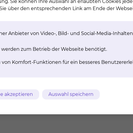
ung. Sie können Ihre Auswahl an erlaubten Cookies jede
n Sie über den entsprechenden Link am Ende der Websei
echtfinden, haben wir Ihnen einige praktische Informat
nfte. Bitte sprechen Sie uns an, wenn Sie Zweifel, Ängs
erzeit über anstehende pflegerische Maßnahmen sowie 
.
er Anbieter von Video-, Bild- und Social-Media-Inhalten
 werden zum Betrieb der Webseite benötigt.
ertengerecht) ausgestattet. Es gibt zwei offene Aufenth
g von Komfort-Funktionen für ein besseres Benutzererle
r Besuch empfangen werden kann.
s steht Ihnen ein Rauchpavillon im Therapiegarten der 
e akzeptieren
Auswahl speichern
 Verfügung.
rnsehgeräten ausgestattet. Eine Information sowie de
önnen Sie im Bistro oder an der Pforte erwerben.