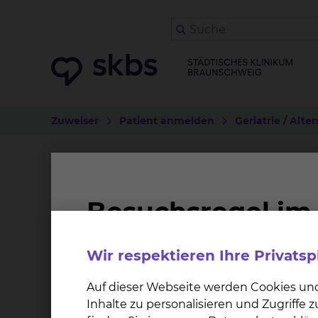
Zuweiser
Patient anmelden
Geriatrie / Alte
Station C01
Überblick
Tagesablauf
Wir respektieren Ihre Privats
Geriatrische Pflege hat den Erhalt oder die 
Auf dieser Webseite werden Cookies un
Aufgabe. Sie arbeitet nach dem Konzept der ak
Inhalte zu personalisieren und Zugriffe
Patienten abzugleichen sind.