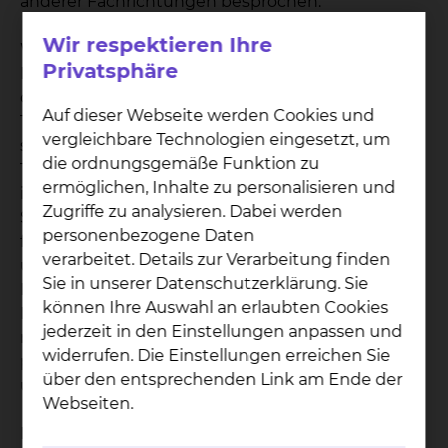
anderer Fachrichtungen besprochen.
Wir respektieren Ihre
Wir bieten die gesamte moderne urologische
Privatsphäre
Diagnostik sowie die komplette Bandbreite an
chirurgischen und medikamentösen
Auf dieser Webseite werden Cookies und
Tumortherapien an. Die regelmäßig
vergleichbare Technologien eingesetzt, um
stattfindenden interdisziplinären
die ordnungsgemäße Funktion zu
Tumorkonferenzen sowie die Verfügbarkeit
ermöglichen, Inhalte zu personalisieren und
innovativer neuer Therapieformen über unsere
Zugriffe zu analysieren. Dabei werden
Studienzentrale erweitern das Angebot bei
personenbezogene Daten
fortgeschrittenen Erkrankungsstadien. Über die
verarbeitet. Details zur Verarbeitung finden
urologische Studienzentrale besteht die
Sie in unserer Datenschutzerklärung. Sie
Möglichkeit, bereits neueste Therapieverfahren in
können Ihre Auswahl an erlaubten Cookies
Braunschweig anbieten zu können. Durch
jederzeit in den Einstellungen anpassen und
molekulargenetische Diagnostik kann eine
widerrufen. Die Einstellungen erreichen Sie
personalisierte, individualisierte Behandlung
über den entsprechenden Link am Ende der
unseren Patientinnen und Patienten erfolgen.
Webseiten.
Darüber hinaus können Betroffene auch eine