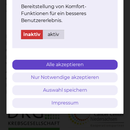
• Niere und Nebenniere
Bereitstellung von Komfort-
• Hoden und Penis
Funktionen für ein besseres
Benutzererlebnis.
inaktiv
aktiv
Ihr
Prof. Dr Peter Hammerer
Chefarzt der Klinik für Urologie und Uroonkologie
Leiter des Uroonkologischen Zentrums
Vorsitzender und Sprecher der
Alle akzeptieren
Arbeitsgemeinschaft Urologische Onkologie (AUO)
Nur Notwendige akzeptieren
der Deutschen Krebsgesellschaft
Präsident der World Urological Oncology
Auswahl speichern
Federation (WUOF)
Impressum