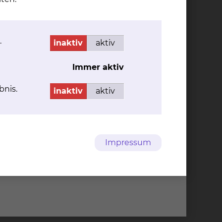
individuell angepasste Therapieempfehlungen
Behandlung einholen. Patientinnen und
darf palliativmedizinisch versorgt. Darüber
.
inaktiv
aktiv
Immer aktiv
bnis.
inaktiv
aktiv
Impressum