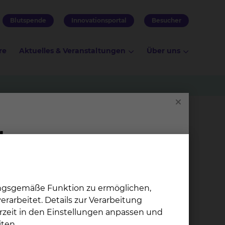
Blutspende
Innovationsportal
Besucher
re
Aktuelles & Veranstaltungen
Über uns
gen & Partner
ungsgemäße Funktion zu ermöglichen,
gnostik und Therapie von Leukämien,
rarbeitet. Details zur Verarbeitung
legekräften unterschiedlicher
rzeit in den Einstellungen anpassen und
ergestellt. In einer wöchentlichen
ten.