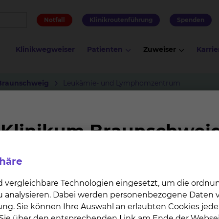
Notfall
Klinikroutenführung
Spenden
Klinikwegweiser
Patienten
Zuweiser
Karrie
Braunschweig
Leukämie- und Lymphomzentrum
omzentrum
linienprogramm Onkologie
Ansprechpartner
Kliniken, Abteilun
phäre
d vergleichbare Technologien eingesetzt, um die ordn
ch qualifiziertes Zentrum für die Früherkennung, Dia
 zu analysieren. Dabei werden personenbezogene Daten ve
e Zusammenarbeit von Ärztinnen und Ärzten sowie Pf
ung. Sie können Ihre Auswahl an erlaubten Cookies jede
 -therapie auf neuestem wissenschaftlichem Stand sich
n Sie über den entsprechenden Link am Ende der Websei