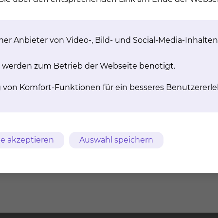
nd Patienten, basierend auf den aktuellen Leitlinien, 
uch eine Zweitmeinung zu ihrer Diagnose und weiteren 
mphome werden psychoonkologisch begleitet und bei Be
gruppen.
er Anbieter von Video-, Bild- und Social-Media-Inhalten
 werden zum Betrieb der Webseite benötigt.
orkonferenz Leukämie- und Lymphomzentrum
.
g von Komfort-Funktionen für ein besseres Benutzererle
e akzeptieren
Auswahl speichern