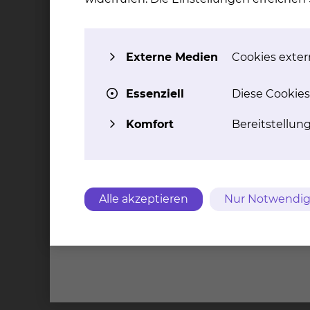
Tumorkonferenz werden für die Patientinnen u
erstellt. Darüber hinaus können Betroffene a
Patienten des Zentrums für Leukämien und Ly
hinaus vermitteln wir Kontakte zu Selbsthilfe
Externe Medien
Cookies extern
Essenziell
Diese Cookies
Hier finden Sie weitere Informationen zur
Tum
Komfort
Bereitstellun
Alle akzeptieren
Nur Notwendig