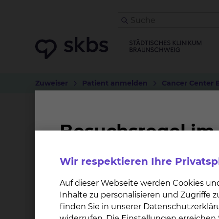
Zuweiser
Patient anmelden
Cancer Center 
Leukämie- und Lymph
Überblick
Studien
Leistungsangebot
Leit
Wir respektieren Ihre Privats
Auf dieser Webseite werden Cookies un
Das Leukämie- und Lymphomzentrum ist ein ho
Inhalte zu personalisieren und Zugriffe
Lymphomen und Plasmozytomen. Durch die eng
finden Sie in unserer Datenschutzerklär
Fachrichtungen wird eine Tumordiagnostik und
widerrufen. Die Einstellungen erreiche