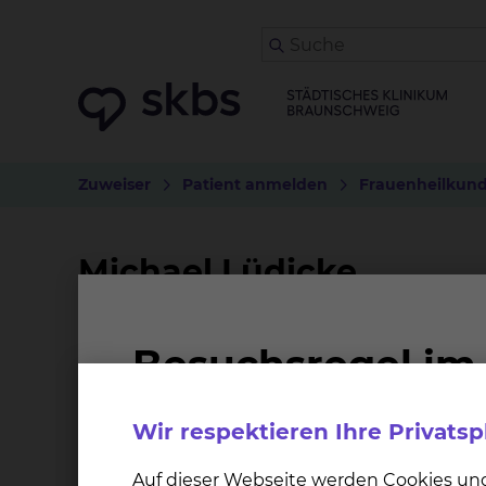
Zuweiser
Patient anmelden
Frauenheilkun
Michael Lüdicke
Position
Pflegedienstleitung
Wir respektieren Ihre Privats
Schwerpunktbereiche
Auf dieser Webseite werden Cookies un