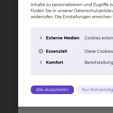
Holwedestraße (S1):
Inhalte zu personalisieren und Zugriffe
finden Sie in unserer Datenschutzerklär
Hals-, Nasen – & Ohrenheilkunde
widerrufen. Die Einstellungen erreiche
HNW
Celler Straße (S3):
Externe Medien
Cookies extern
Klinik für Frauenheilkunde und Geburtshilf
Klink für Mund-, Kiefer- und plastische Ge
Essenziell
Diese Cookies
Neonatologie & Pädiatrische Intensivmedi
Hämatologie & Onkologie
Komfort
Bereitstellun
Intensivstation - B12
Geriatrie & Altersmedizin
Strahlentherapie & Radiologie
Patientenbegleitdienst
Alle akzeptieren
Nur Notwendig
HNW
Qualifikation