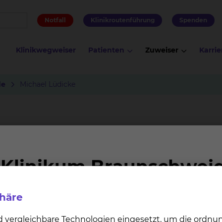
Notfall
Klinikroutenführung
Spenden
Klinikwegweiser
Patienten
Zuweiser
Karrie
de
Michael Lüdicke
phäre
d vergleichbare Technologien eingesetzt, um die ordn