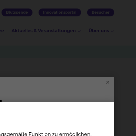
Blutspende
Innovationsportal
Besucher
re
Aktuelles & Veranstaltungen
Über uns
ungsgemäße Funktion zu ermöglichen,