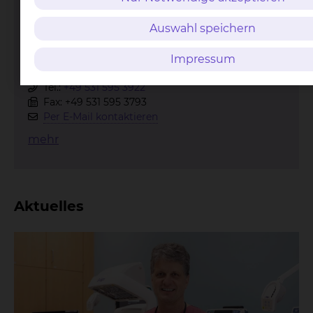
Auswahl speichern
Impressum
Celler Straße 38, 38114 Braunschweig
Tel.:
+49 531 595 3922
Fax: +49 531 595 3793
Per E-Mail kontaktieren
mehr
Aktuelles