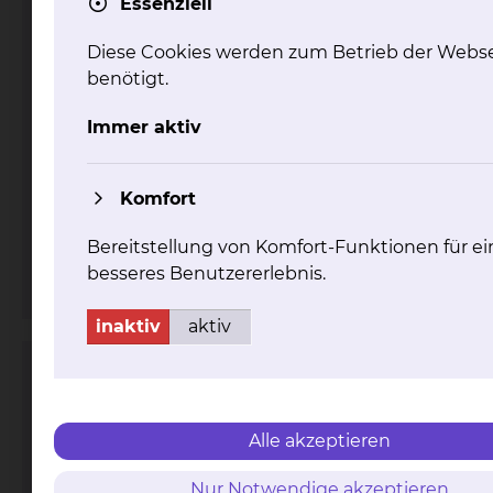
Essenziell
Diese Cookies werden zum Betrieb der Webse
benötigt.
Immer aktiv
Fichtengrund 1, 38126 Braunschweig
Tel.:
+49 531 595 4909
Tel.:
+49 531 595 4908
Komfort
Fax: +49 531 595 4914
Per E-Mail kontaktieren
Bereitstellung von Komfort-Funktionen für ei
mehr
besseres Benutzererlebnis.
inaktiv
aktiv
Perinatalzentrum
Alle akzeptieren
Nur Notwendige akzeptieren