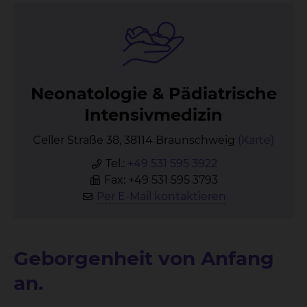
Neo­na­to­lo­gie & Päd­ia­tri­sche
In­ten­siv­me­di­zin
Celler Straße 38, 38114 Braunschweig
(Karte)
Tel.:
+49 531 595 3922
Fax: +49 531 595 3793
Per E-Mail kontaktieren
Geborgenheit von Anfang
an.