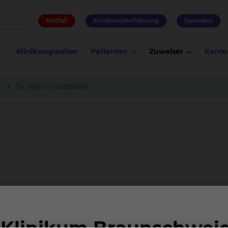
Notfall
Klinikroutenführung
Spenden
Klinikwegweiser
Patienten
Zuweiser
Karrie
e
Dr. Björn Guldbakke