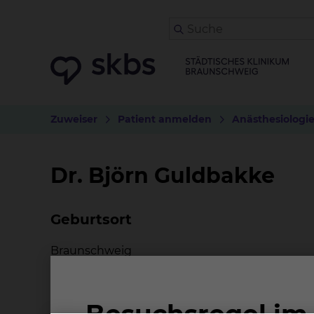
Zuweiser
Patient anmelden
Anästhesiologi
Dr. Björn Guldbakke
Geburtsort
Braunschweig
Beruflicher Werdegang