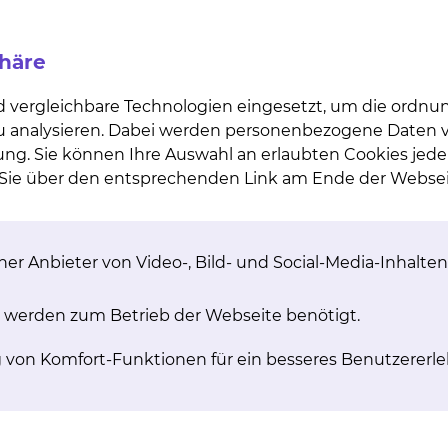
schweig, Klinik für Anästhesiologie
phäre
d vergleichbare Technologien eingesetzt, um die ordn
linik für Anästhesiologie
 zu analysieren. Dabei werden personenbezogene Daten ve
ung. Sie können Ihre Auswahl an erlaubten Cookies jede
n Sie über den entsprechenden Link am Ende der Websei
chweig, Klinik für Anästhesiologie
g, Klinik für Anästhesiologie
er Anbieter von Video-, Bild- und Social-Media-Inhalten
 werden zum Betrieb der Webseite benötigt.
nschweig, Klinik für Anästhesiologie
g von Komfort-Funktionen für ein besseres Benutzererle