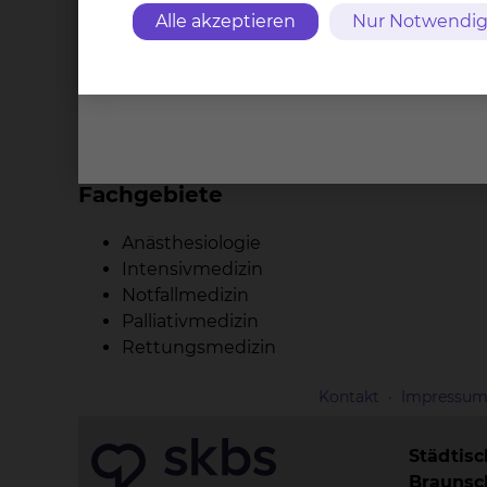
Anästhesie
Alle akzeptieren
Nur Notwendig
Rettungsmedizin
Spezielle intensivmedizin
Leitender Notarzt
Transplantationsbeauftragter
Fachgebiete
Anästhesiologie
Intensivmedizin
Notfallmedizin
Palliativmedizin
Rettungsmedizin
Kontakt
Impressu
Städtis
Brauns