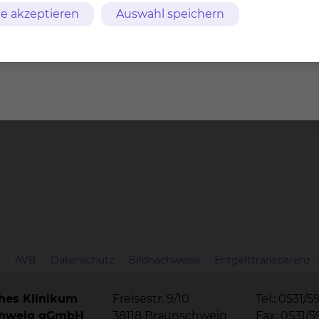
e akzeptieren
Auswahl speichern
m
AVB
Datenschutz
Bildnachweise
Entgelttransparenz
ches Klinikum
Freisestr. 9/10
Tel.: 0531/5
chweig gGmbH
38118 Braunschweig
Fax: 0531/5