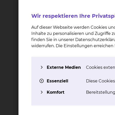
2018
Leitender Oberarzt Städtisches Klinikum Braun
Wir respektieren Ihre Privats
2009
Auf dieser Webseite werden Cookies un
Oberarzt Städtisches Klinikum Braunschweig, K
Inhalte zu personalisieren und Zugriffe
finden Sie in unserer Datenschutzerklär
2008
widerrufen. Die Einstellungen erreiche
Funktionsoberarzt Städtisches Klinikum Brauns
2003
Assistenzarzt Städtisches Klinikum Braunschwei
Externe Medien
Cookies extern
2001
Essenziell
Diese Cookies
Ärztin im Praktikum Städtisches Klinikum Brau
Komfort
Bereitstellun
Qualifikation
Facharzt für