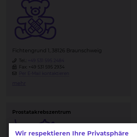
Fichtengrund 1, 38126 Braunschweig
Tel.:
+49 531 595 2484
Fax: +49 531 595 2934
Per E-Mail kontaktieren
mehr
Prostatakrebszentrum
Wir respektieren Ihre Privatsphäre