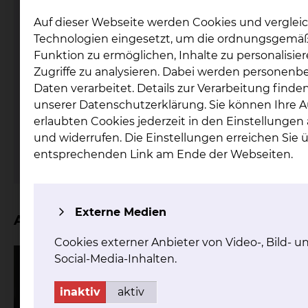
Auf dieser Webseite werden Cookies und verglei
Technologien eingesetzt, um die ordnungsgemä
Funktion zu ermöglichen, Inhalte zu personalisie
Zugriffe zu analysieren. Dabei werden personen
Fichtengrund 1, 38126 Braunschweig
Daten verarbeitet. Details zur Verarbeitung finden
Tel.:
+49 531 595 2353
unserer Datenschutzerklärung. Sie können Ihre 
Fax: +49 531 595 2657
erlaubten Cookies jederzeit in den Einstellunge
Per E-Mail kontaktieren
und widerrufen. Die Einstellungen erreichen Sie 
mehr
entsprechenden Link am Ende der Webseiten.
Externe Medien
Aktuelles
Cookies externer Anbieter von Video-, Bild- u
Social-Media-Inhalten.
inaktiv
aktiv