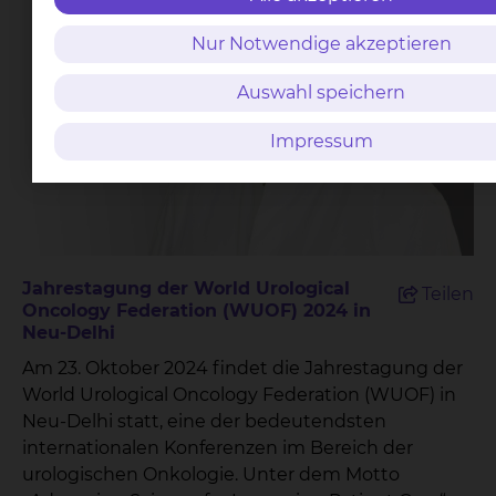
Nur Notwendige akzeptieren
Auswahl speichern
Impressum
Jahrestagung der World Urological
Teilen
Oncology Federation (WUOF) 2024 in
Neu-Delhi
Am 23. Oktober 2024 findet die Jahrestagung der
World Urological Oncology Federation (WUOF) in
Neu-Delhi statt, eine der bedeutendsten
internationalen Konferenzen im Bereich der
urologischen Onkologie. Unter dem Motto