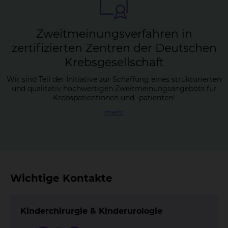
Zweit­mei­nungs­ver­fah­ren in
zer­ti­fi­zier­ten Zen­tren der Deut­schen
Krebs­ge­sell­schaft
Wir sind Teil der Initiative zur Schaffung eines strukturierten
und qualitativ hochwertigen Zweitmeinungsangebots für
Krebspatientinnen und -patienten!
mehr
Wichtige Kontakte
Kinderchirurgie & Kinderurologie