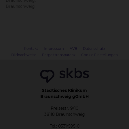
Braunschweig,
anstehende Operation ebenso wie Sorgen zu
Braunschweig
einem Leben danach. Repke erklärt: „Wir
unterstützen Patient*innen, denen eine
künstliche Harnblase angelegt wurde und
informieren über Neoblase, Pouch, Urostoma
sowie ähnliche – eher schambehaftete - Themen.
Das alltägliche Leben verändert sich zwangsläufig,
Kontakt
Impressum
AVB
Datenschutz
ist aber genauso lebenswert – nur etwas anders.“
Bildnachweise
Entgelttransparenz
Cookie Einstellungen
Neben dem persönlichen Austausch von
wertvollem Erfahrungswissen steht auch die
Aufklärung über Blasenkrebs ganz oben auf der
Agenda des Vereins. Risikofaktoren, Symptome
und Diagnostik werden regelmäßig ins Zentrum
Städtisches Klinikum
der Treffen gestellt. INFO Gruppentreffen finden
Braunschweig gGmbH
jeweils am dritten Montag eines Monats im
Gemeinschaftshaus Broitzem von 18.00 Uhr –
Freisestr. 9/10
38118 Braunschweig
20.00 Uhr, Steinbrink 14a, 38122 Braunschweig
statt.
Tel.: 0531/595-0