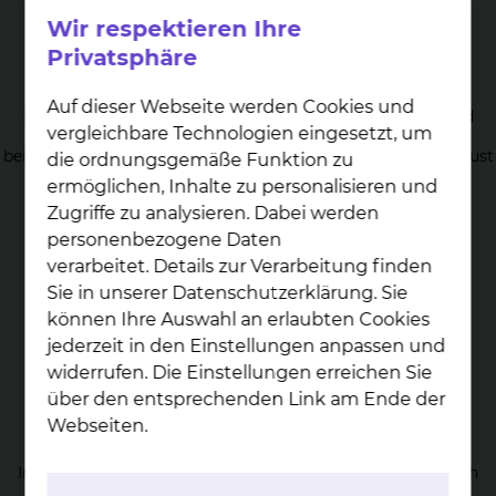
Wir respektieren Ihre
Brust­ope­ra­tio­nen in­klu­si­ve
Privatsphäre
Re­kon­struk­ti­on der Brust
Auf dieser Webseite werden Cookies und
Eine überlappende Position zwischen Rekonstruktiver und
vergleichbare Technologien eingesetzt, um
Ästhetischer Chirurgie nimmt die Brustchirurgie ein. Sie
beinhaltet sowohl den rekonstruktiven Wiederaufbau der Brust
die ordnungsgemäße Funktion zu
nach Verlust, andererseits gibt es eine Vielzahl operativer
ermöglichen, Inhalte zu personalisieren und
Möglichkeiten, die Brust ästhetisch zu korrigieren.
Zugriffe zu analysieren. Dabei werden
mehr
personenbezogene Daten
verarbeitet. Details zur Verarbeitung finden
Sie in unserer Datenschutzerklärung. Sie
können Ihre Auswahl an erlaubten Cookies
jederzeit in den Einstellungen anpassen und
widerrufen. Die Einstellungen erreichen Sie
über den entsprechenden Link am Ende der
Wie­der­her­stel­lungschir­ur­gie bei
Webseiten.
Ge­webs­ver­lust
Im Rahmen der Wiederherstellungschirurgie werden durch
Unfälle oder Krankheiten in Mitleidenschaft gezogene