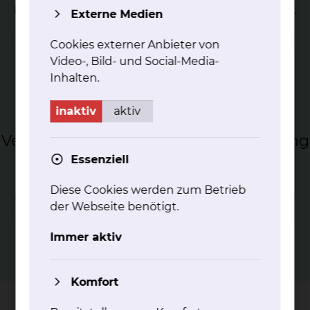
Körperstrukturen, Konturen und Funktionen rekonsturiert.
Externe Medien
mehr
Cookies externer Anbieter von
Video-, Bild- und Social-Media-
Inhalten.
inaktiv
aktiv
Ver­bren­nungschir­ur­gie zur Be­hand­lung
von Ver­bren­nun­gen
Essenziell
Die Verbrennungschirurgie umfasst die Behandlung von
Diese Cookies werden zum Betrieb
akuten und langfristigen Folgen von Verbrennungen oder
der Webseite benötigt.
Verbrühungen.
mehr
Immer aktiv
Komfort