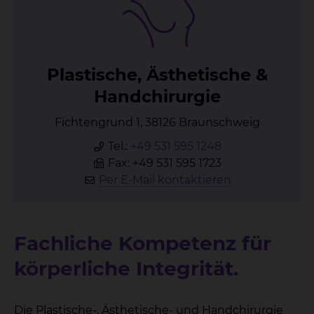
Plas­ti­sche, Äs­the­ti­sche &
Hand­chir­ur­gie
Fichtengrund 1, 38126 Braunschweig
Tel.:
+49 531 595 1248
Fax: +49 531 595 1723
Per E-Mail kontaktieren
Fachliche Kompetenz für
körperliche Integrität.
Die Plastische-, Ästhetische- und Handchirurgie