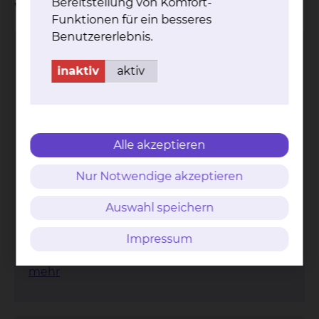
Bereitstellung von Komfort-
Wichtige Kontakte
Funktionen für ein besseres
Benutzererlebnis.
Brustkrebszentrum
inaktiv
aktiv
Alle akzeptieren
Nur Notwendige akzeptieren
Celler Straße 38, 38114 Braunschweig
Auswahl speichern
Tel.:
+49 531 595 3707
Fax: +49 531 595 3751
Impressum
Per E-Mail kontaktieren
mehr