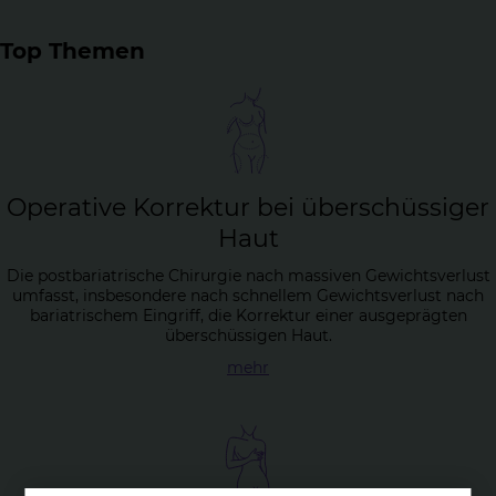
Top Themen
Ope­ra­ti­ve Kor­rek­tur bei über­schüs­si­ger
Haut
Die postbariatrische Chirurgie nach massiven Gewichtsverlust
umfasst, insbesondere nach schnellem Gewichtsverlust nach
bariatrischem Eingriff, die Korrektur einer ausgeprägten
überschüssigen Haut.
mehr