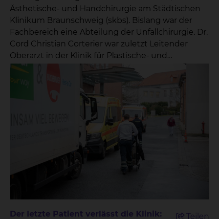
Ästhetische- und Handchirurgie am Städtischen
Klinikum Braunschweig (skbs). Bislang war der
Fachbereich eine Abteilung der Unfallchirurgie. Dr.
Cord Christian Corterier war zuletzt Leitender
Oberarzt in der Klinik für Plastische- und
Handchirurgie/Brandverletztenzentrum der BG-
Kliniken Bergmannstrost in Halle. Der 49-Jährige
studierte an der Friedrich Schiller-Universität zu
Jena sowie an der Medizinischen Hochschule
Hannover und promovierte an der medizinischen
Fakultät der Universität Leipzig. Dr. Cord Christian
Corterier ist Facharzt für Plastische Chirurgie und
besitzt die Zusatzbezeichnung Handchirurgie.
Seine klinische Laufbahn startete der gebürtige
Hannoveraner am Klinikum Neustadt in Holstein.
Danach folgten Stationen in den BG-Kliniken
Bergmannstrost in Halle sowie im Klinikum Ernst
von Bergmann in Potsdam. Eine besondere
Der letzte Patient verlässt die Klinik:
Teilen