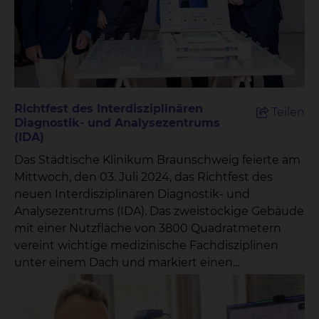
Richtfest des Interdisziplinären
Teilen
Diagnostik- und Analysezentrums
(IDA)
Das Städtische Klinikum Braunschweig feierte am
Mittwoch, den 03. Juli 2024, das Richtfest des
neuen Interdisziplinären Diagnostik- und
Analysezentrums (IDA). Das zweistöckige Gebäude
mit einer Nutzfläche von 3800 Quadratmetern
vereint wichtige medizinische Fachdisziplinen
unter einem Dach und markiert einen
bedeutenden Fortschritt in der regionalen
Gesundheitsversorgung.Das IDA wird Bereiche
wie das Institut für Mikrobiologie, Infektiologie,