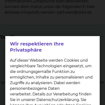
Informationen, Einsprüche oder Bescherden
können dem Instiut unter der folgenden E-Mail-
Adresse mitgeteilt werden: pathsekr@skbs.de
Top Themen
Wir respektieren Ihre
Privatsphäre
Auf dieser Webseite werden Cookies und
vergleichbare Technologien eingesetzt, um
His­to­lo­gie
die ordnungsgemäße Funktion zu
ermöglichen, Inhalte zu personalisieren und
Gewebekundliche Aufarbeitung von allen zur Einsendung
gelangenden Gewebetypen entsprechend der Fragestellungen
Zugriffe zu analysieren. Dabei werden
und aktuellen Richtlinien.
personenbezogene Daten
verarbeitet. Details zur Verarbeitung finden
Sie in unserer Datenschutzerklärung. Sie