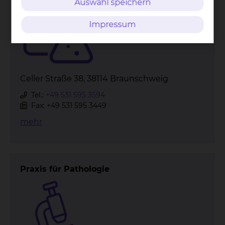
Auswahl speichern
Impressum
Celler Straße 38, 38114 Braunschweig
Tel.:
+49 531 595 3594
Fax: +49 531 595 3449
mehr
Praxis für Pathologie