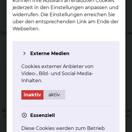
können Ihre Auswahl an erlaubten Cookies
jederzeit in den Einstellungen anpassen und
widerrufen. Die Einstellungen erreichen Sie
über den entsprechenden Link am Ende der
Im­mun­his­to­lo­gie
Webseiten.
Standardisierte Visualisierung der Lokalisation von Proteinen in
Zellen und Zellverbänden/ Geweben mittels
antikörpervermittelter Verfahren im Rahmen der
diagnostischen Tätigkeit und zur Charakterisierung
Externe Medien
therapeutisch relevanter Zielstrukturen.
Cookies externer Anbieter von
Video-, Bild- und Social-Media-
Inhalten.
inaktiv
aktiv
Histo­che­mie
Nutzung chemischer, meist enzymvermittelter Reaktionen zur
Essenziell
Darstellung von Zell- bzw. Gewebeeigenschaften im Rahmen
diagnostischer Algorithmen.
Diese Cookies werden zum Betrieb