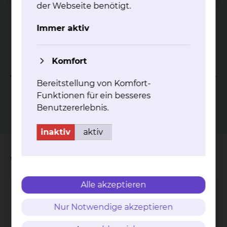
der Webseite benötigt.
Immer aktiv
Zy­to­lo­gie
Komfort
Verwendung von Zellpräparationen aus Flüssigkeiten oder
Bereitstellung von Komfort-
Abstrichen zur Diagnostik, die z. B. durch Verfahren der
Funktionen für ein besseres
Immunzytologie ergänzt wird.
Benutzererlebnis.
inaktiv
aktiv
Wichtige Kontakte
Alle akzeptieren
Zentrale Einrichtung für Molekulare
Diagnostik
Nur Notwendige akzeptieren