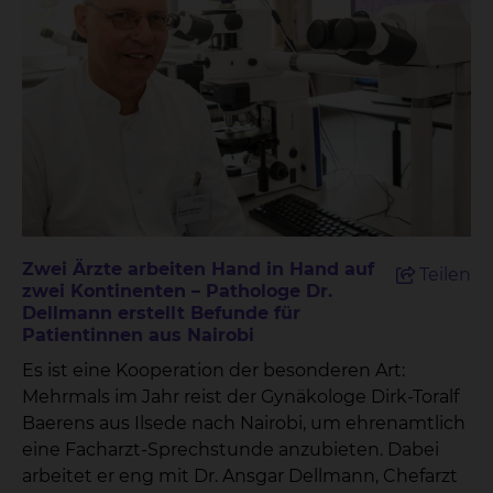
Laboratoriumsmedizin und Krankenhaushygiene
(MILKy), Pathologie, Molekulare Pathologie und
Transfusionsmedizin beherbergen. Diese
räumliche Nähe und die moderne Ausstattung
ermöglichen eine optimierte Nutzung digitaler
Anwendungen und bieten sowohl Patientinnen
und Patienten als auch Mitarbeitenden erhebliche
Vorteile.Ein besonderes Highlight des IDA ist die
Einführung der Liquid Biopsy, eine innovative
Methode, die es ermöglicht, durch
Zwei Ärzte arbeiten Hand in Hand auf
Teilen
Blutuntersuchungen frühzeitig Hinweise auf
zwei Kontinenten – Pathologe Dr.
Krebserkrankungen zu erhalten. Zudem wird die
Dellmann erstellt Befunde für
digitale Pathologie durch den Einsatz von
Patientinnen aus Nairobi
künstlicher Intelligenz schnellere und präzisere
Es ist eine Kooperation der besonderen Art:
Befunde ermöglichen, was einen entscheidenden
Mehrmals im Jahr reist der Gynäkologe Dirk-Toralf
Fortschritt für die frühzeitige Diagnose und
Baerens aus Ilsede nach Nairobi, um ehrenamtlich
Behandlung von Tumorpatientinnen und -
eine Facharzt-Sprechstunde anzubieten. Dabei
patienten darstellt.Braunschweigs
arbeitet er eng mit Dr. Ansgar Dellmann, Chefarzt