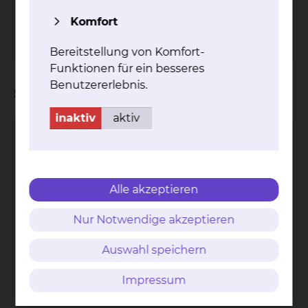
Tel.:
+49 531 595 2291
Fax: +49 531 595 2659
Komfort
Per E-Mail kontaktieren
Bereitstellung von Komfort-
Funktionen für ein besseres
Benutzererlebnis.
Stationen
inaktiv
aktiv
Multiple Sklerose-Zentrum
Alle akzeptieren
Nur Notwendige akzeptieren
Auswahl speichern
Fichtengrund 1, 38126 Braunschweig
Impressum
Tel.:
+49 531 595 2298