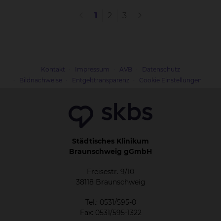
aus Online-Portalen.
1
2
3
Kontakt
Impressum
AVB
Datenschutz
Bildnachweise
Entgelttransparenz
Cookie Einstellungen
Städtisches Klinikum
Braunschweig gGmbH
Freisestr. 9/10
38118 Braunschweig
Tel.: 0531/595-0
Fax: 0531/595-1322