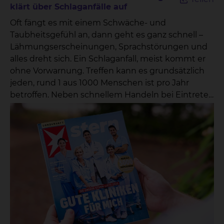
klärt über Schlaganfälle auf
Oft fängt es mit einem Schwäche- und
Taubheitsgefühl an, dann geht es ganz schnell –
Lähmungserscheinungen, Sprachstörungen und
alles dreht sich. Ein Schlaganfall, meist kommt er
ohne Vorwarnung. Treffen kann es grundsätzlich
jeden, rund 1 aus 1000 Menschen ist pro Jahr
betroffen. Neben schnellem Handeln bei Eintreten
des Schlaganfalls ist besonders die Nachsorge ein
zentraler Baustein der anschließenden Genesung.
Deshalb lädt das skbs am Mittwoch, 12. Mai,
zwischen 15 und 17 Uhr zu einer Veranstaltung
zum „Tag gegen den Schlaganfall” im
Untergeschoss des Gebäudeteils Ost am Standort
Salzdahlumer Straße / Fichtengrund ein. Neben
einer Vitalparameter-Messung, also dem
Überprüfen von Puls, Sauerstoffsättigung und
Blutdruck können Interessierte auch erfahren, wie