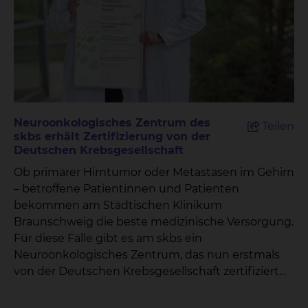
Neurologie, zeigen in ihrem Fachvortrag ein
komplexen neurologischen Krankheitsbildern
unterschätztes Risiko auf: Das Schlucken nach
vertrauensvoll an uns wenden“, sagt PD Dr.
dem Schlaganfall. Das skbs freut sich auf
Annette Spreer, Chefärztin der Klinik für
zahlreiche Besucher und einen regen Austausch.
Neurologie. „Ob Multiple Sklerose,
neuroonkologische Erkrankungen oder
neurovaskuläre Erkrankungen: Wir kombinieren
moderne Diagnostik mit gezielten
Neuroonkologisches Zentrum des
Teilen
Therapiekonzepten und interdisziplinärer
skbs erhält Zertifizierung von der
Zusammenarbeit – immer mit dem Ziel,
Deutschen Krebsgesellschaft
Lebensqualität zu erhalten oder zurückzugeben.“
Ob primärer Hirntumor oder Metastasen im Gehirn
Das Klinikum Braunschweig belegt im stern-
– betroffene Patientinnen und Patienten
Gesamtranking Platz 52 von über 2400
bekommen am Städtischen Klinikum
bewerteten Krankenhäusern und gehört damit zu
Braunschweig die beste medizinische Versorgung.
den besten 2 % bundesweit. Die stern-Klinikliste
Für diese Fälle gibt es am skbs ein
wurde in Kooperation mit dem unabhängigen
Neuroonkologisches Zentrum, das nun erstmals
Rechercheinstitut MINQ erstellt. Bewertet wurden
von der Deutschen Krebsgesellschaft zertifiziert
medizinische Reputation, Qualitätsberichte,
wurde.
Hygienestandards sowie Patientenbewertungen