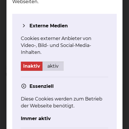
Webseiten.
Externe Medien
Tel.:
+49 531 595 2776
Fax: +49 531 595 2777
Cookies externer Anbieter von
Per E-Mail kontaktieren
Video-, Bild- und Social-Media-
Inhalten.
inaktiv
aktiv
Sie möchten Befunde oder
Unterlagen anfordern
Essenziell
Valentina Swachin
Diese Cookies werden zum Betrieb
der Webseite benötigt.
Immer aktiv