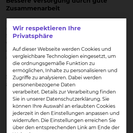
Bessere Versorgung durch gute
Zusammenarbeit
Die Zusammenarbeit mit Ihnen als Zuweiser ist
Wir respektieren Ihre
uns sehr wichtig. Um Ihnen den bestmöglichen
Privatsphäre
Service anzubieten, haben wir nachfolgend die
wichtigsten Ansprechpartnerinnen und
Auf dieser Webseite werden Cookies und
Ansprechpartner, strukturiert nach Anliegen,
vergleichbare Technologien eingesetzt, um
aufgeführt.
die ordnungsgemäße Funktion zu
ermöglichen, Inhalte zu personalisieren und
Sie möchten einen Patienten
Zugriffe zu analysieren. Dabei werden
anmelden
personenbezogene Daten
verarbeitet. Details zur Verarbeitung finden
Sie in unserer Datenschutzerklärung. Sie
Valentina Swachin
können Ihre Auswahl an erlaubten Cookies
jederzeit in den Einstellungen anpassen und
widerrufen. Die Einstellungen erreichen Sie
über den entsprechenden Link am Ende der