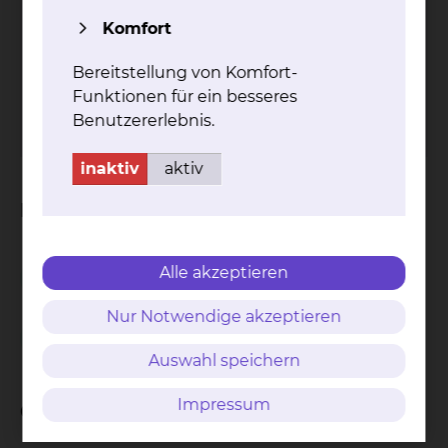
Komfort
Bereitstellung von Komfort-
Tel.:
+49 531 595 2776
Fax: +49 531 595 2777
Funktionen für ein besseres
Per E-Mail kontaktieren
Benutzererlebnis.
inaktiv
aktiv
Informationen zu Konferenzen
Alle akzeptieren
Lungentumorkonferenz
Nur Notwendige akzeptieren
Interdisziplinäre Tumorkonferenz
Auswahl speichern
Impressum
Qualitätsberichte