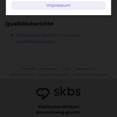
Endoskopische Lungenvolumenreduktion
Impressum
Qualitätsberichte
Informieren Sie sich in unseren
Qualitätsberichten
Kontakt
Impressum
AVB
Datenschutz
Bildnachweise
Entgelttransparenz
Cookie Einstellungen
Städtisches Klinikum
Braunschweig gGmbH