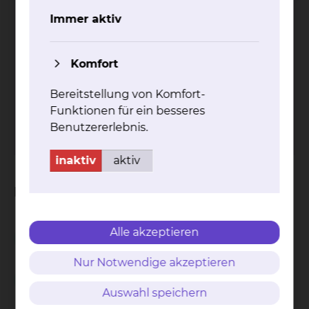
Immer aktiv
Komfort
Fichtengrund 1, 38126 Braunschweig
Bereitstellung von Komfort-
Tel.:
+49 531 595 4530
Funktionen für ein besseres
Fax: +49 531 595 4532
Per E-Mail kontaktieren
Benutzererlebnis.
inaktiv
aktiv
Informationen zu Konferenzen
Alle akzeptieren
Lungentumorkonferenz
Nur Notwendige akzeptieren
Diagnostik und Behandlung von
interstitiellen Lungenerkrankungen
Auswahl speichern