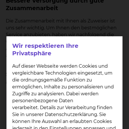
Bessere Versorgung durch gute
Zusammenarbeit
Die Zusammenarbeit mit Ihnen als Zuweiser ist
uns sehr wichtig. Um Ihnen den bestmöglichen
Service anzubieten, haben wir nachfolgend die
wichtigsten Ansprechpartnerinnen und
Wir respektieren Ihre
Ansprechpartner, strukturiert nach Anliegen,
Privatsphäre
aufgeführt.
Auf dieser Webseite werden Cookies und
vergleichbare Technologien eingesetzt, um
Sie möchten einen Patienten
die ordnungsgemäße Funktion zu
anmelden
ermöglichen, Inhalte zu personalisieren und
Zugriffe zu analysieren. Dabei werden
Pneumologie & Beatmungsmedizin
personenbezogene Daten
verarbeitet. Details zur Verarbeitung finden
Sie in unserer Datenschutzerklärung. Sie
können Ihre Auswahl an erlaubten Cookies
jederzeit in den Einstellungen anpassen und