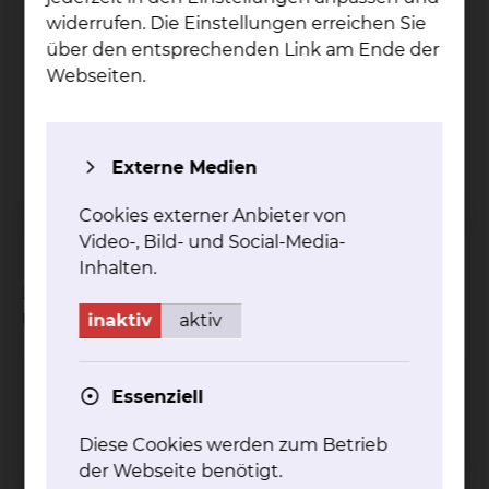
widerrufen. Die Einstellungen erreichen Sie
über den entsprechenden Link am Ende der
Webseiten.
Fichtengrund 1, 38126 Braunschweig
Tel.:
+49 531 595 4530
Fax: +49 531 595 4532
Externe Medien
Per E-Mail kontaktieren
Cookies externer Anbieter von
Video-, Bild- und Social-Media-
Inhalten.
Sie möchten Befunde oder
Unterlagen anfordern
inaktiv
aktiv
Pneumologie & Beatmungsmedizin
Essenziell
Diese Cookies werden zum Betrieb
der Webseite benötigt.