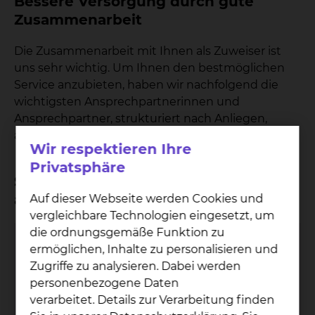
Bessere Versorgung durch gute
Zusammenarbeit
Die Zusammenarbeit mit Ihnen als Zuweiser ist
uns sehr wichtig. Um Ihnen den bestmöglichen
Service anzubieten, haben wir nachfolgend die
wichtigsten Ansprechpartnerinnen und
Ansprechpartner, strukturiert nach Anliegen,
aufgeführt.
Wir respektieren Ihre
Privatsphäre
Sie möchten einen Patienten
anmelden
Auf dieser Webseite werden Cookies und
vergleichbare Technologien eingesetzt, um
die ordnungsgemäße Funktion zu
Belegungskoordination der Geriatrie /
ermöglichen, Inhalte zu personalisieren und
Altersmedizin
Zugriffe zu analysieren. Dabei werden
personenbezogene Daten
verarbeitet. Details zur Verarbeitung finden