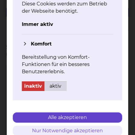
Diese Cookies werden zum Betrieb
der Webseite benötigt.
386.85 KB
PDF
Anmeldung zur geriatrischen Krankenhausbehandlung
Immer aktiv
Komfort
Sie möchten Befunde oder
Unterlagen anfordern
Bereitstellung von Komfort-
Funktionen für ein besseres
Benutzererlebnis.
Geriatrie / Altersmedizin
inaktiv
aktiv
Alle akzeptieren
Nur Notwendige akzeptieren
Celler Straße 38, 38114 Braunschweig