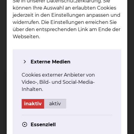
Sie in unserer Datenschutzerklärung. Sie
können Ihre Auswahl an erlaubten Cookies
jederzeit in den Einstellungen anpassen und
widerrufen. Die Einstellungen erreichen Sie
über den entsprechenden Link am Ende der
Webseiten.
Bitte das Anmeldeformular ausfüllen und per
Fax übersenden.
Celler Straße 38, 38114 Braunschweig
Externe Medien
Tel.:
+49 531 595 3445
Fax: +49 531 595 3444
Cookies externer Anbieter von
Per E-Mail kontaktieren
Video-, Bild- und Social-Media-
Erreichbarkeit
Inhalten.
Montag
08:00 - 13:00 Uhr
Dienstag
08:00 - 13:00 Uhr
inaktiv
aktiv
Mittwoch
08:00 - 13:00 Uhr
Donnerstag
08:00 - 13:00 Uhr
Freitag
08:00 - 13:00 Uhr
Essenziell