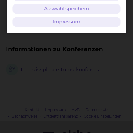
Auswahl speichern
Tel.:
+49 531 595 3400
Fax: +49 531 595 3499
Per E-Mail kontaktieren
Impressum
Informationen zu Konferenzen
Interdisziplinäre Tumorkonferenz
Kontakt
Impressum
AVB
Datenschutz
Bildnachweise
Entgelttransparenz
Cookie Einstellungen