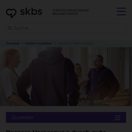
Zuweiser
Patient anmelden
Geriatrie / Altersmedizin