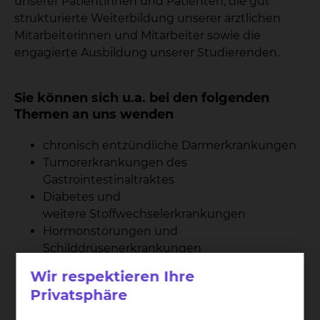
unserer Patientinnen und Patienten, die gut
strukturierte Weiterbildung unserer ärztlichen
Mitarbeiterinnen und Mitarbeiter sowie die
engagierte Ausbildung unserer Studierenden.
Sie können sich u.a. bei den folgenden
Themen an uns wenden
chronisch entzündliche Darmerkrankungen
Tumorerkrankungen des
Gastrointestinaltraktes
Diabetes und
weitere Stoffwechselerkrankungen
Hormonstörungen und
Schilddrüsenerkrankungen
Wir respektieren Ihre
102
Privatsphäre