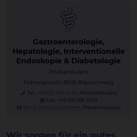
Gas­tro­en­te­ro­lo­gie,
He­pa­to­lo­gie, In­ter­ven­tio­nel­le
En­do­sko­pie & Dia­be­to­lo­gie
Privatambulanz
Fichtengrund 1, 38126 Braunschweig
Tel.:
+49 531 595 2450
Privatambulanz
Fax: +49 531 595 2653
Per E-Mail kontaktieren
Privatambulanz
Wir sorgen für ein gutes