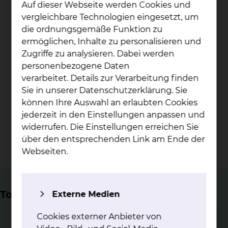
Auf dieser Webseite werden Cookies und
Betten
vergleichbare Technologien eingesetzt, um
die ordnungsgemäße Funktion zu
> 5.000
ermöglichen, Inhalte zu personalisieren und
Zugriffe zu analysieren. Dabei werden
personenbezogene Daten
stationäre Patientinnen und Patienten jährlich
verarbeitet. Details zur Verarbeitung finden
Sie in unserer Datenschutzerklärung. Sie
6.000
können Ihre Auswahl an erlaubten Cookies
jederzeit in den Einstellungen anpassen und
widerrufen. Die Einstellungen erreichen Sie
diagnostische und therapeutische Endoskopien
über den entsprechenden Link am Ende der
jährlich
Webseiten.
Top Themen
Externe Medien
Cookies externer Anbieter von