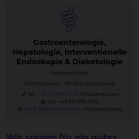
Gas­tro­en­te­ro­lo­gie,
He­pa­to­lo­gie, In­ter­ven­tio­nel­le
En­do­sko­pie & Dia­be­to­lo­gie
Privatambulanz
Fichtengrund 1, 38126 Braunschweig
Tel.:
+49 531 595 2450
Privatambulanz
Fax: +49 531 595 2653
Per E-Mail kontaktieren
Privatambulanz
Wir sorgen für ein gutes