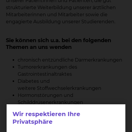
unserer Patientinnen und Patienten, die gut
strukturierte Weiterbildung unserer ärztlichen
Mitarbeiterinnen und Mitarbeiter sowie die
engagierte Ausbildung unserer Studierenden.
Sie können sich u.a. bei den folgenden
Themen an uns wenden
chronisch entzündliche Darmerkrankungen
Tumorerkrankungen des
Gastrointestinaltraktes
Diabetes und
weitere Stoffwechselerkrankungen
Hormonstörungen und
Schilddrüsenerkrankungen
Wir respektieren Ihre
102
Privatsphäre