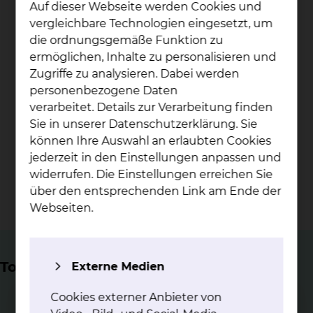
Auf dieser Webseite werden Cookies und
Betten
vergleichbare Technologien eingesetzt, um
die ordnungsgemäße Funktion zu
> 5.000
ermöglichen, Inhalte zu personalisieren und
Zugriffe zu analysieren. Dabei werden
personenbezogene Daten
stationäre Patientinnen und Patienten jährlich
verarbeitet. Details zur Verarbeitung finden
Sie in unserer Datenschutzerklärung. Sie
6.000
können Ihre Auswahl an erlaubten Cookies
jederzeit in den Einstellungen anpassen und
widerrufen. Die Einstellungen erreichen Sie
diagnostische und therapeutische Endoskopien
über den entsprechenden Link am Ende der
jährlich
Webseiten.
Top Themen
Externe Medien
Cookies externer Anbieter von