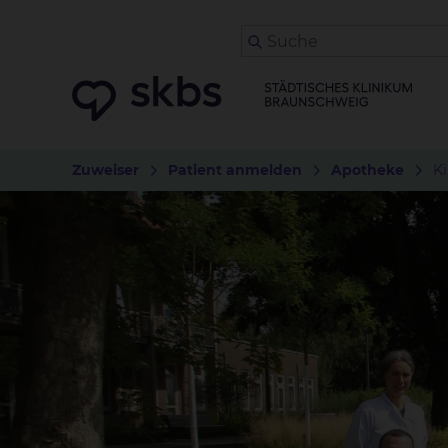
Zuweiser
Patient anmelden
Apotheke
K