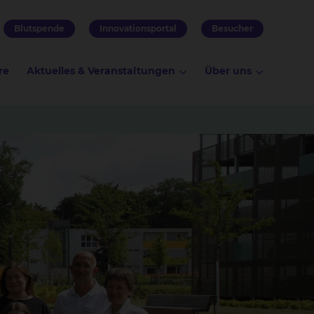
Blutspende
Innovationsportal
Besucher
re
Aktuelles & Veranstaltungen
Über uns