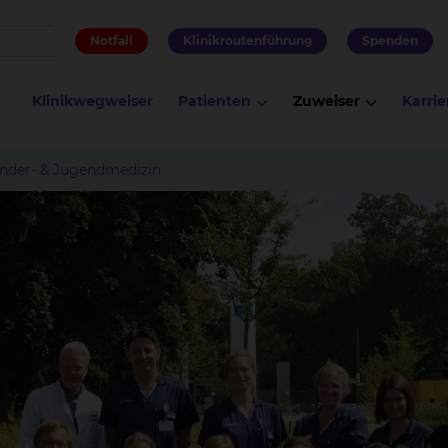
Notfall
Klinikroutenführung
Spenden
Klinikwegweiser
Patienten
Zuweiser
Karrie
inder- & Jugendmedizin