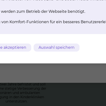
 werden zum Betrieb der Webseite benötigt.
g von Komfort-Funktionen für ein besseres Benutzererle
Qua­li­täts­sie­gel
Ta­ges­kli­nik für Kin
e akzeptieren
Auswahl speichern
s­ge­zeich­net. FÜR
Ju­gend­li­che
KIN­DER“
Um einen stationären Aufen
vermeiden, steht die Tagesk
e Klinik für Kinder- und
Ihr Kind zur Verfügun
medizin trägt seit 2012 das
tssiegel „Ausgezeichnet. FÜR
mehr
“. Die Anerkennung ist auf
wei Jahre befristet und soll
ine stetige Verbesserung der
ionären und ambulanten
gung in den Kinderkliniken
unterstützen.