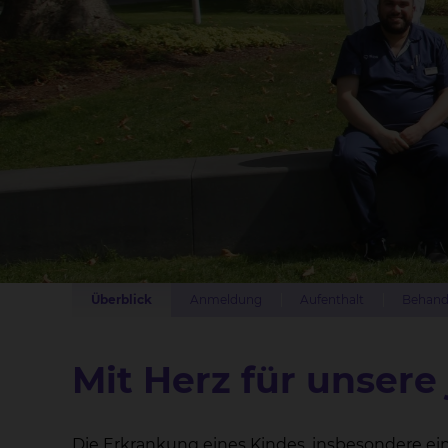
Überblick
Anmeldung
Aufenthalt
Behand
Mit Herz für unsere
Die Erkrankung eines Kindes, insbesondere ei