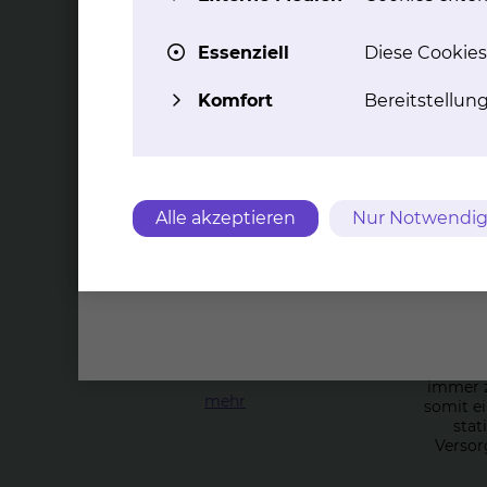
Top Themen
Essenziell
Diese Cookies
Komfort
Bereitstellun
The­ra­pie­hund Nox
Alle akzeptieren
Nur Notwendig
„Au
Unser Therapiehund Nox ist seit
Februar 2015 fester Bestandteil in der
neuropädiatrischen Ambulanz der
Di
Klinik für Kinder- und Jugendmedizin.
Jugend
Durch seine ruhige und zutrauliche
Qualitä
Art unterstützt Nox unsere jungen
KINDER
Patienten täglich aufs Neue.
immer z
mehr
somit e
stat
Versor