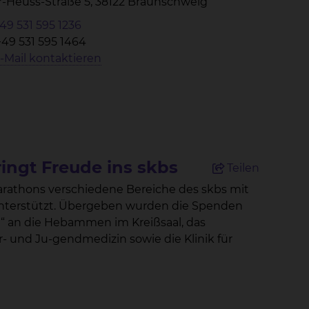
-Heuss-Straße 5, 38122 Braunschweig
49 531 595 1236
+49 531 595 1464
-Mail kontaktieren
ngt Freude ins skbs
Teilen
athons verschiedene Bereiche des skbs mit
 unterstützt. Übergeben wurden die Spenden
“ an die Hebammen im Kreißsaal, das
er- und Ju-gendmedizin sowie die Klinik für