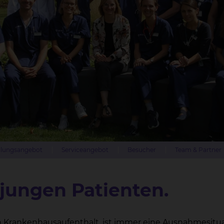
lungsangebot
Serviceangebot
Besucher
Team & Partner
 jungen Patienten.
n Krankenhausaufenthalt, ist immer eine Ausnahmesitu