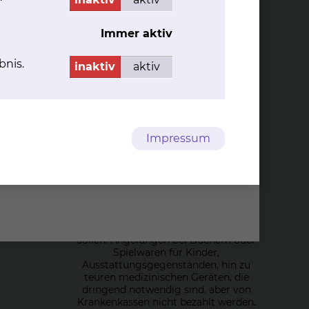
Immer aktiv
bnis.
inaktiv
aktiv
­der und
Spen­den an die Kin­der-
Impressum
und Ju­gend­me­di­zin
thalt zu
Ein Krankenhaus erzielt keine
linik für
Gewinne, deshalb sind Spenden ein
g.
immer wichtiger werdender Faktor
um Kosten zu decken, die eine
"bessere" Versorgung gewährleisten
sollen. Angefangen bei Büchern oder
Spielwaren für Kinder,
Ausstattungsgegenständen, hin zu
teuren medizinischen Geräten, die
dringend notwendig sind, aber von
Krankenkassen nicht bezahlt werden.