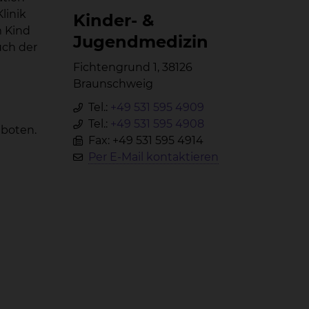
linik
Kin­der- &
m Kind
Ju­gend­me­di­zin
uch der
Fichtengrund 1, 38126
Braunschweig
Tel.:
+49 531 595 4909
Tel.:
+49 531 595 4908
eboten.
Fax: +49 531 595 4914
Per E-Mail kontaktieren