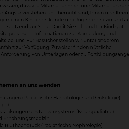
n wissen, dass alle Mitarbeiterinnen und Mitarbeiter der K
nd Ängste verstehen und bemüht sind, Ihnen und Ihre
allgemeinen Kinderheilkunde und Jugendmedizin und a
rstützend zur Seite. Damit Sie sich und Ihr Kind gut
bsite praktische Informationen zur Anmeldung und
ts bei uns. Für Besucher stellen wir unter anderem
nfahrt zur Verfügung. Zuweiser finden nützliche
, Anforderung von Unterlagen oder zu Fortbildungsang
n Themen an uns wenden
nkungen (Pädiatrische Hämatologie und Onkologie)
gie)
Erkrankungen des Nervensystems (Neuropädiatrie)
d Ernährungsmedizin
 Bluthochdruck (Pädiatrische Nephrologie)