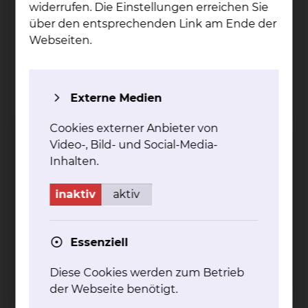
Herz-, Thorax- & Gefäßchirurgie
widerrufen. Die Einstellungen erreichen Sie
über den entsprechenden Link am Ende der
Webseiten.
Externe Medien
Cookies externer Anbieter von
Sollte eine dringliche stationäre Übernahme
Video-, Bild- und Social-Media-
von Patienten gewünscht werden, so bitten
Inhalten.
wir um Kontaktaufnahme über unser
Sekretariat.
inaktiv
aktiv
Fichtengrund 1, 38126 Braunschweig
Tel.:
+49 531 595 2527
Essenziell
Tel.:
+49 531 595 2692
24-Stunden-Notfallnummer
für die Übernahme von Patienten
Diese Cookies werden zum Betrieb
Fax: +49 531 595 2658
der Webseite benötigt.
Per E-Mail kontaktieren