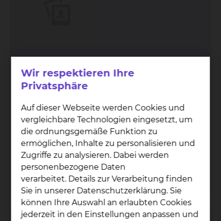
Fichtengrund 1, 38126 Braunschweig
Wir respektieren Ihre
Tel.:
+49 531 595 2323
Privatsphäre
Tel.:
+49 531 595 2692
24-Stunden-VAD-Hotline
Fax: +49 531 595 2281
Auf dieser Webseite werden Cookies und
Per E-Mail kontaktieren
vergleichbare Technologien eingesetzt, um
Erreichbarkeit
die ordnungsgemäße Funktion zu
Montag
07:30 - 15:00 Uhr
ermöglichen, Inhalte zu personalisieren und
Dienstag
07:30 - 15:00 Uhr
Zugriffe zu analysieren. Dabei werden
Mittwoch
07:30 - 15:00 Uhr
Donnerstag
07:30 - 15:00 Uhr
personenbezogene Daten
Freitag
07:30 - 15:00 Uhr
verarbeitet. Details zur Verarbeitung finden
Sie in unserer Datenschutzerklärung. Sie
können Ihre Auswahl an erlaubten Cookies
jederzeit in den Einstellungen anpassen und