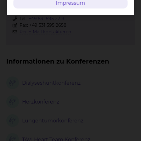
Impressum
Fichtengrund 1, 38126 Braunschweig
Tel.:
+49 531 595 2213
Fax: +49 531 595 2658
Per E-Mail kontaktieren
Informationen zu Konferenzen
Dialyseshuntkonferenz
Herzkonferenz
Lungentumorkonferenz
TAVI Heart Team Konferenz