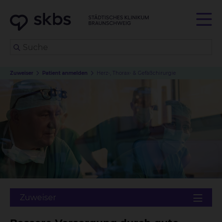
Zuweiser
Patient anmelden
Herz-, Thorax- & Gefäßchirurgie