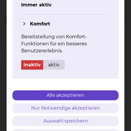
Immer aktiv
152.51 KB
PDF
Komfort
Patientenvorstellung zur Kunstherz (VAD) Therapie
Bereitstellung von Komfort-
Funktionen für ein besseres
Benutzererlebnis.
Sie möchten Befunde oder
Unterlagen anfordern
inaktiv
aktiv
Vanessa Moldenhauer
Alle akzeptieren
Nur Notwendige akzeptieren
Auswahl speichern