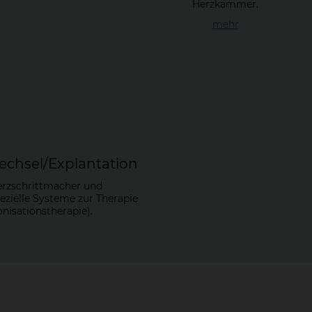
Herzkammer.
mehr
ech­sel/Ex­plan­ta­ti­on
rzschrittmacher und
ezielle Systeme zur Therapie
nisationstherapie).