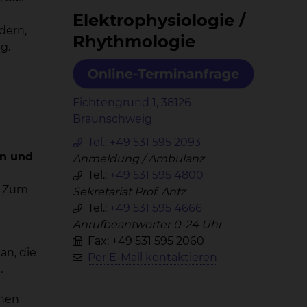
Elek­tro­phy­sio­lo­gie /
dern,
Rhyth­mo­lo­gie
g.
Fichtengrund 1, 38126
Braunschweig
Tel.:
+49 531 595 2093
en und
Anmeldung / Ambulanz
Tel.:
+49 531 595 4800
. Zum
Sekretariat Prof. Antz
Tel.:
+49 531 595 4666
Anrufbeantworter 0-24 Uhr
Fax: +49 531 595 2060
an, die
Per E-Mail kontaktieren
.
chen