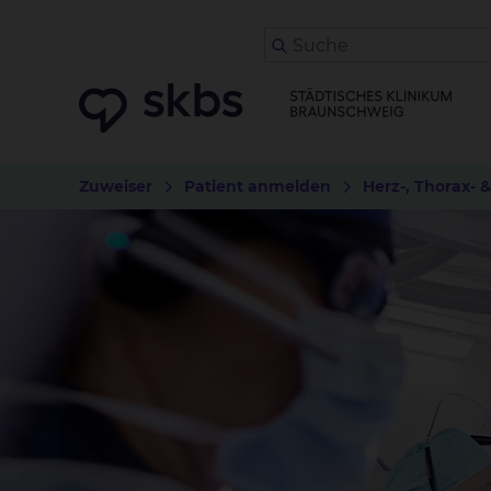
Zuweiser
Patient anmelden
Herz-, Thorax- 