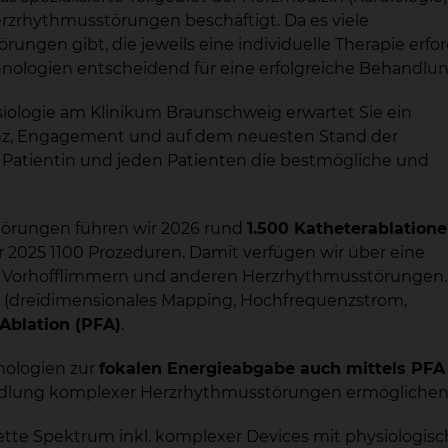
rzrhythmusstörungen beschäftigt. Da es viele
ngen gibt, die jeweils eine individuelle Therapie erfor
nologien entscheidend für eine erfolgreiche Behandlun
siologie am Klinikum Braunschweig erwartet Sie ein
enz, Engagement und auf dem neuesten Stand der
ede Patientin und jeden Patienten die bestmögliche und
örungen führen wir 2026 rund
1.500 Katheterablation
r 2025 1100 Prozeduren. Damit verfügen wir über eine
n Vorhofflimmern und anderen Herzrhythmusstörungen
 (dreidimensionales Mapping, Hochfrequenzstrom,
-Ablation (PFA)
.
nologien zur
fokalen Energieabgabe auch mittels PFA
ndlung komplexer Herzrhythmusstörungen ermöglichen
ette Spektrum inkl. komplexer Devices mit physiologis