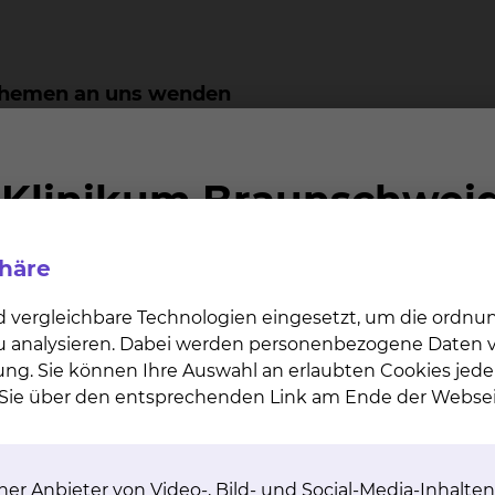
n Themen an uns wenden
 von Vorhof-Muskelzellen
 von Vorhof-Muskelzellen
eiteilung der elektrischen Verbindung zwischen Vorhö
e von Herzkammer-Muskelzellen
e von Herzkammer-Muskelzellen oder durch kreisende 
phäre
klappe
d vergleichbare Technologien eingesetzt, um die ordn
e
 zu analysieren. Dabei werden personenbezogene Daten ve
mäßiger Überleitung auf die Herzkammern
ung. Sie können Ihre Auswahl an erlaubten Cookies jede
geborenen zusätzlichen Muskelbrücke zwischen Vorho
n Sie über den entsprechenden Link am Ende der Websei
852
er Anbieter von Video-, Bild- und Social-Media-Inhalten