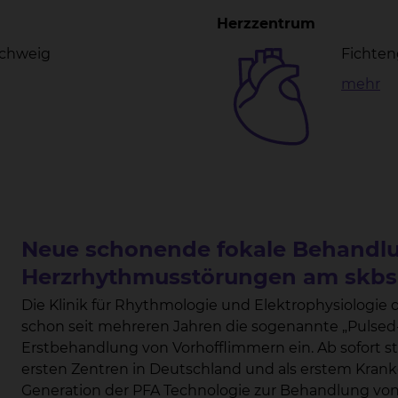
Herzzentrum
schweig
Fichten
mehr
Neue schonende fokale Behandl
Herzrhythmusstörungen am skbs
Die Klinik für Rhythmologie und Elektrophysiologie
schon seit mehreren Jahren die sogenannte „Pulsed-F
Erstbehandlung von Vorhofflimmern ein. Ab sofort steht im Klinikum Braunschweig als einem der
ersten Zentren in Deutschland und als erstem Kran
Generation der PFA Technologie zur Behandlung von 