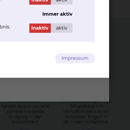
Devices in 2025
Immer aktiv
bnis.
inaktiv
aktiv
Impressum
Ka­the­tera­b­la­ti­on
Ka­the­tera­b­la­ti­on
von
von
Vor­hoff­lat­tern
Vor­hof­flim­mern
Bei Vorhofflattern
Ein Kathetereingriff zur
handelt es sich um eine
Behandlung von
schnelle kreisende
Vorhofflimmern ist ein
Erregung in den
komplexer Eingriff in
Vorkammern.
der linken Vorkammer.