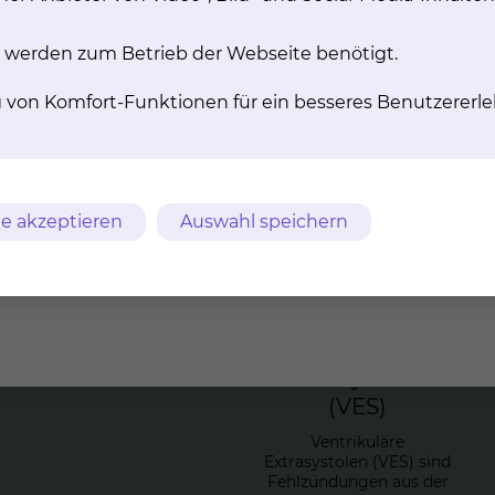
Ablationen im Jahr 2025
 werden zum Betrieb der Webseite benötigt.
g von Komfort-Funktionen für ein besseres Benutzererle
e akzeptieren
Auswahl speichern
­lären Tachy­kar­di­en
Ka­the­tera­b­la­ti­on
von
es sich um eine Vorkammer-
ven­tri­ku­lären
efährlich ist, aber sehr
Ex­tra­sys­to­len
(VES)
Ventrikuläre
Extrasystolen (VES) sind
Fehlzündungen aus der