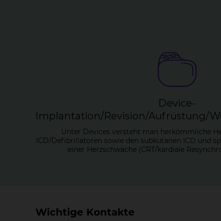
De­vice-
Im­plan­ta­ti­on/Re­vi­si­on/Auf­rüs­tung/W
Unter Devices versteht man herkömmliche He
ICD/Defibrillatoren sowie den subkutanen ICD und sp
einer Herzschwäche (CRT/kardiale Resynchro
Wichtige Kontakte