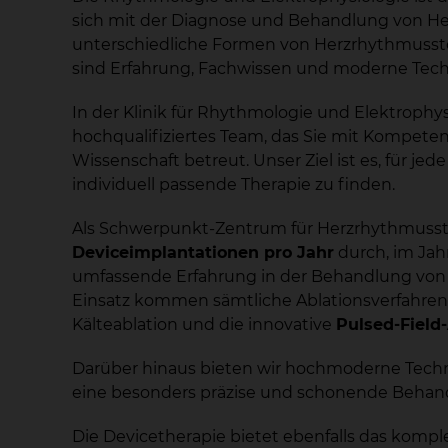
sich mit der Diagnose und Behandlung von He
unterschiedliche Formen von Herzrhythmusstöru
sind Erfahrung, Fachwissen und moderne Tech
In der Klinik für Rhythmologie und Elektrophy
hochqualifiziertes Team, das Sie mit Kompet
Wissenschaft betreut. Unser Ziel ist es, für j
individuell passende Therapie zu finden.
Als Schwerpunkt-Zentrum für Herzrhythmusst
Deviceimplantationen pro Jahr
durch, im Jah
umfassende Erfahrung in der Behandlung vo
Einsatz kommen sämtliche Ablationsverfahren
Kälteablation und die innovative
Pulsed-Field
Darüber hinaus bieten wir hochmoderne Tech
eine besonders präzise und schonende Beha
Die Devicetherapie bietet ebenfalls das kompl