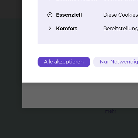
Betten in der Abteilung für Elektrophysiologie
Essenziell
Diese Cookies
Komfort
Bereitstellun
Top Themen
Alle akzeptieren
Nur Notwendig
Ka­the­tera­b­la­ti­on von su­pra­ven­tri­ku
Bei einer supraventrikulären Tachykardie handelt 
Rhythmusstörung, die normalerweise nicht lebensg
unangenehm sein kann.
mehr