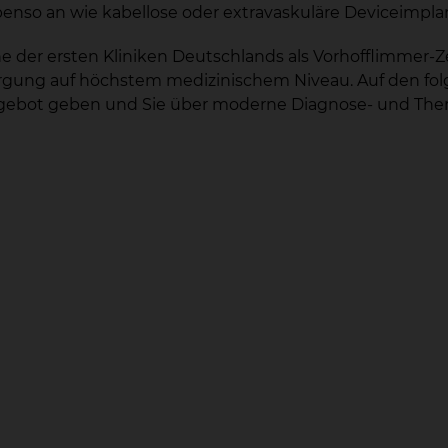
nso an wie kabellose oder extravaskuläre Deviceimplan
ine der ersten Kliniken Deutschlands als Vorhofflimmer-
ersorgung auf höchstem medizinischem Niveau. Auf den f
ngebot geben und Sie über moderne Diagnose- und Ther