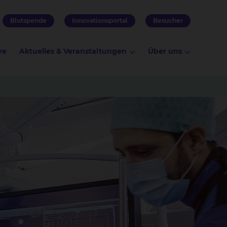
Blutspende
Innovationsportal
Besucher
re
Aktuelles & Veranstaltungen
Über uns