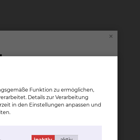
fen und Herzkammern
Erregungen in narbig verändertem
ungsgemäße Funktion zu ermöglichen,
rarbeitet. Details zur Verarbeitung
rzeit in den Einstellungen anpassen und
f und Herzkammer
ten.
248
.
inaktiv
aktiv