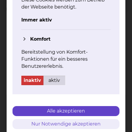
der Webseite benötigt.
Unsere Vorteile
Immer aktiv
neueste Technologien
minimal invasive Verfahren
hervorragende klinische und ästhetische
Komfort
Ergebnisse
angenehme freundliche Umgebung
Bereitstellung von Komfort-
personalisierter Therapieplan
Funktionen für ein besseres
individuelle Betreuung
Benutzererlebnis.
Kontakt
Impressum
AVB
Datenschutz
inaktiv
aktiv
Bildnachweise
Entgelttransparenz
Cookie Einstellungen
Alle akzeptieren
Nur Notwendige akzeptieren
Städtisches Klinikum