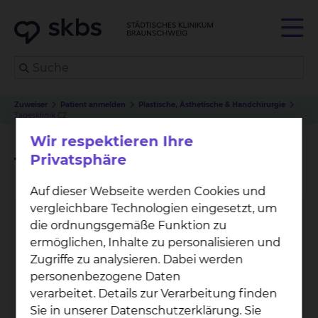
Zuweiser
Patient anmelden
Plastische, Ästhetische & Handchirurgie
Tagesklinik C2
Wir respektieren Ihre
Privatsphäre
Tagesklinik C2
Auf dieser Webseite werden Cookies und
vergleichbare Technologien eingesetzt, um
Hei­ke Chme­la
die ordnungsgemäße Funktion zu
ermöglichen, Inhalte zu personalisieren und
Fichtengrund 1, 38126 Braunschweig
Zugriffe zu analysieren. Dabei werden
Tel.:
+49 531 595 1363
personenbezogene Daten
Tel.:
+49 531 595 1362
verarbeitet. Details zur Verarbeitung finden
Per E-Mail kontaktieren
dienstlich
Sie in unserer Datenschutzerklärung. Sie