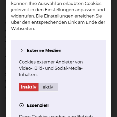
können Ihre Auswahl an erlaubten Cookies
jederzeit in den Einstellungen anpassen und
widerrufen. Die Einstellungen erreichen Sie
Der heutige Stand der Medizin erlaubt es, eine
über den entsprechenden Link am Ende der
Vielzahl von Operationen durchzuführen, ohne
Webseiten.
dass für Sie dadurch ein stationärer Aufenthalt
notwendig wird. Unsere Tagesklinik verfügt über
12 Betten und steht für Patienten der
Unfallchirurgie, Orthopädie und Plastisch,
Externe Medien
Ästhetischen sowie Handchirurgie zur Verfügung.
Durch moderne fachkundige, personelle
Cookies externer Anbieter von
Überwachung sowie angepasste postoperative
Video-, Bild- und Social-Media-
Schmerztherapie möchten wir Ihnen den
Inhalten.
geplanten Eingriff so angenehm wie möglich
gestalten.
inaktiv
aktiv
Unsere Leistungen
Essenziell
Diagnostik und Behandlung
ambulante und stationäre Operationen
Diese Cookies werden zum Betrieb