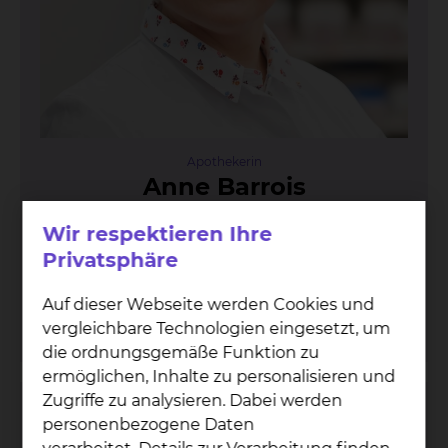
Apothekerin
An­ne Bar­rois
Celler Straße 90, 38114 Braunschweig
Wir respektieren Ihre
Privatsphäre
Tel.:
+49 531 595 3880
Tel.:
+49 531 595 3881
Auf dieser Webseite werden Cookies und
Fax: +49 531 595 3878
vergleichbare Technologien eingesetzt, um
Per E-Mail kontaktieren
die ordnungsgemäße Funktion zu
ermöglichen, Inhalte zu personalisieren und
Zugriffe zu analysieren. Dabei werden
personenbezogene Daten