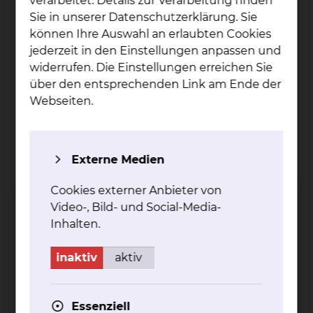
verarbeitet. Details zur Verarbeitung finden
Sie in unserer Datenschutzerklärung. Sie
können Ihre Auswahl an erlaubten Cookies
jederzeit in den Einstellungen anpassen und
widerrufen. Die Einstellungen erreichen Sie
über den entsprechenden Link am Ende der
Webseiten.
Externe Medien
Cookies externer Anbieter von
Video-, Bild- und Social-Media-
Inhalten.
Apothekerin
The­re­sa Hart­hun
inaktiv
aktiv
Celler Straße 38, 38114 Braunschweig
Essenziell
Tel.:
+49 531 595 3881