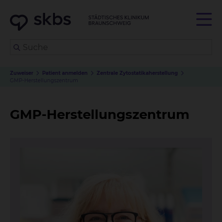
Zuweiser
Patient anmelden
Zentrale Zytostatikaherstellung
GMP-Herstellungszentrum
GMP-Herstellungszentrum