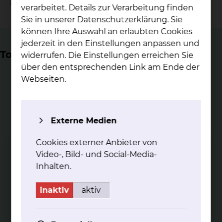
ärztlichen und physiotherapeutischen Leitung.
verarbeitet. Details zur Verarbeitung finden
Sie in unserer Datenschutzerklärung. Sie
können Ihre Auswahl an erlaubten Cookies
jederzeit in den Einstellungen anpassen und
Top Themen
widerrufen. Die Einstellungen erreichen Sie
über den entsprechenden Link am Ende der
Webseiten.
Externe Medien
Phy­sio­the­ra­pie am Stand­ort
Salz­dah­lu­mer Stra­ße
Cookies externer Anbieter von
Video-, Bild- und Social-Media-
Unser physiotherapeutisches Angebot am Standort
Salzdahlumer Straße
Inhalten.
mehr
inaktiv
aktiv