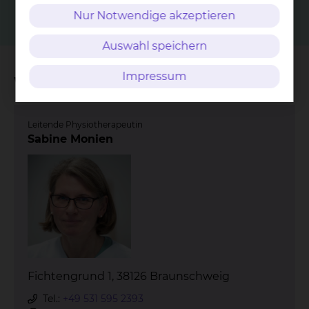
Nur Notwendige akzeptieren
Auswahl speichern
Impressum
Wichtige Kontakte
Leitende Physiotherapeutin
Sabine Monien
Fichtengrund 1, 38126 Braunschweig
Tel.:
+49 531 595 2393