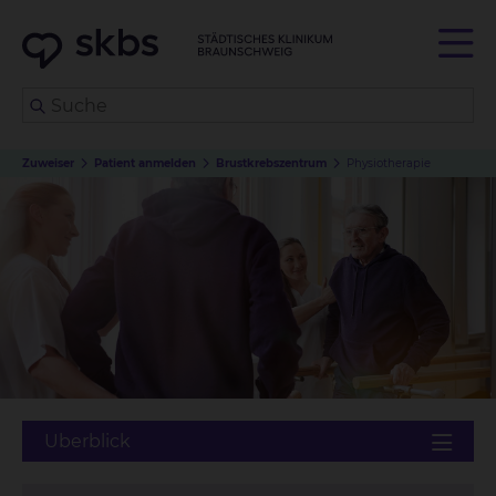
Zuweiser
Patient anmelden
Brustkrebszentrum
Physiotherapie