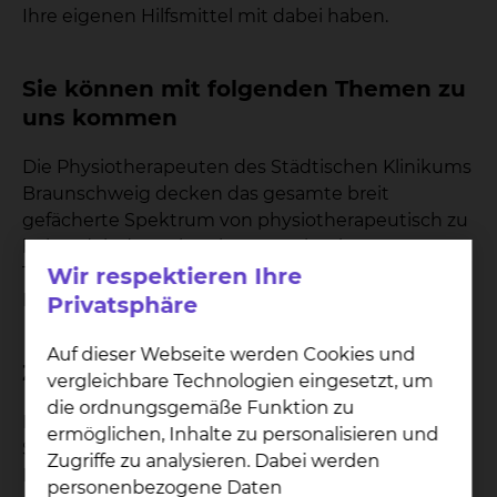
Ihre eigenen Hilfsmittel mit dabei haben.
Sie können mit folgenden Themen zu
uns kommen
Die Physiotherapeuten des Städtischen Klinikums
Braunschweig decken das gesamte breit
gefächerte Spektrum von physiotherapeutisch zu
behandelnden Erkrankungen ab. Die
Wir respektieren Ihre
Therapiemethoden finden Sie unter dem Punkt
Behandlungsangebot.
Privatsphäre
Auf dieser Webseite werden Cookies und
Zahlen Daten Fakten
vergleichbare Technologien eingesetzt, um
die ordnungsgemäße Funktion zu
In der Physiotherapie sind insgesamt in allen
ermöglichen, Inhalte zu personalisieren und
Standorten etwa 60 Therapeuten, beschäftigt.
Zugriffe zu analysieren. Dabei werden
Die Leitung besteht an jedem Standort aus einer
personenbezogene Daten