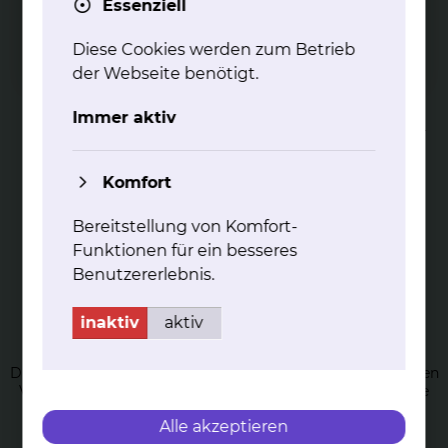
Essenziell
Diese Cookies werden zum Betrieb
Phy­sio­the­ra­pie am Stand­ort Cel­ler
der Webseite benötigt.
Stra­ße
Immer aktiv
Unser physiotherapeutisches Angebot am Standort Celler
Straße
mehr
Komfort
Bereitstellung von Komfort-
Funktionen für ein besseres
Benutzererlebnis.
inaktiv
aktiv
Phy­sio­the­ra­pie in der Ger­ia­trie
Die Physiotherapie der Geriatrie umfasst die therapeutischen
Verfahren der Bewegungstherapie, sowie die physikalische
Therapie.
Alle akzeptieren
mehr