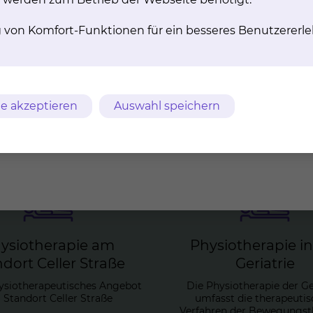
g von Komfort-Funktionen für ein besseres Benutzererle
 Standorten etwa 60 Therapeuten, beschäftigt.
er ärztlichen und physiotherapeutischen Leitung.
e akzeptieren
Auswahl speichern
y­sio­the­ra­pie am
Phy­sio­the­ra­pie i
d­ort Cel­ler Stra­ße
Ger­ia­trie
ysiotherapeutisches Angebot
Die Physiotherapie der Ge
Standort Celler Straße
umfasst die therapeuti
Verfahren der Bewegungsth