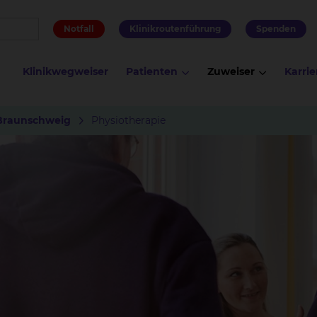
Notfall
Klinikroutenführung
Spenden
Klinikwegweiser
Patienten
Zuweiser
Karrie
Braunschweig
Physiotherapie