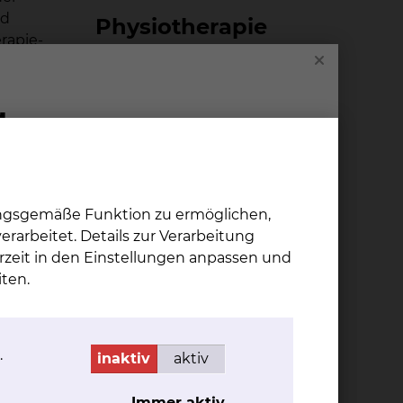
nd
Phy­sio­the­ra­pie
rapie-
rbracht.
 in welchem Rahmen und Umfang bei Ihnen
ungsgemäße Funktion zu ermöglichen,
rarbeitet. Details zur Verarbeitung
eigenen Hilfsmittel mit dabei haben.
rzeit in den Einstellungen anpassen und
ten.
te Spektrum von physiotherapeutisch zu
.
inaktiv
aktiv
gebot.
Immer aktiv