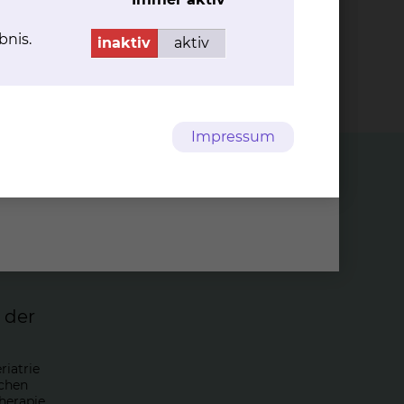
bnis.
inaktiv
aktiv
Impressum
n der
riatrie
schen
erapie,