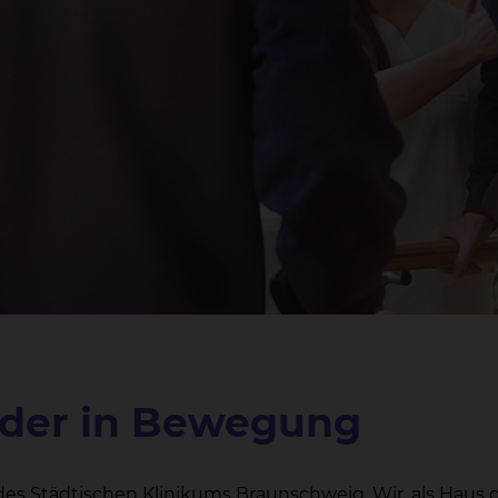
eder in Bewegung
es Städtischen Klinikums Braunschweig. Wir, als Haus 