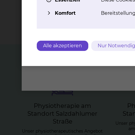
Zahlen Daten Fakten
Komfort
Bereitstellun
In der Physiotherapie sind insgesamt in allen
Die Leitung besteht an jedem Standort aus ein
Alle akzeptieren
Nur Notwendig
Top Themen
Phy­sio­the­ra­pie am
Ph
Stand­ort Salz­dah­lu­mer
Stan
Stra­ße
Unser ph
am 
Unser physiotherapeutisches Angebot