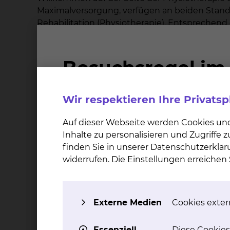
Maximalversorgung, verfügen an beiden Stando
Rehabilitation (Physiotherapie). Entsprechend 
Schwerpunkte der einzelnen Abteilungen. Es 
Komplexbehandlung des akuten Schlaganfalles
Komplexbehandlung, der palliativen Komplex
Informationen zu Ihrem Aufenthalt
Wir respektieren Ihre Privats
Wenn Sie als stationärer Patient bei uns im K
Auf dieser Webseite werden Cookies un
Physiotherapie notwendig ist und dann ents
Inhalte zu personalisieren und Zugriffe
Für Ihren Aufenthalt bei uns wäre es ratsam, 
finden Sie in unserer Datenschutzerklär
widerrufen. Die Einstellungen erreiche
Sie können mit folgenden Theme
Die Physiotherapeuten des Städtischen Klini
Externe Medien
Cookies extern
behandelnden Erkrankungen ab. Die Therapi
Essenziell
Diese Cookies