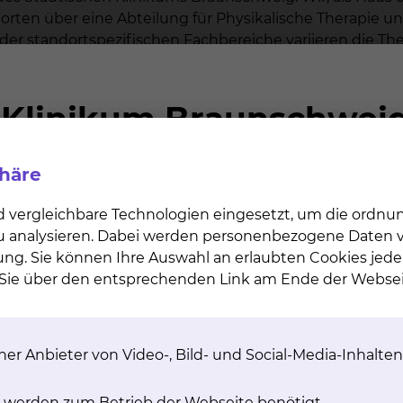
rten über eine Abteilung für Physikalische Therapie u
der standortspezifischen Fachbereiche variieren die The
werden die Leistungen der neurologischen
, der aufwendigen intensivmedizinischen
behandlung und der geriatrische Komplexbehandlung e
phäre
linikum sind, wird ärztlicherseits entschieden, ob und
d vergleichbare Technologien eingesetzt, um die ordn
prechend angemeldet.
 zu analysieren. Dabei werden personenbezogene Daten ve
wenn Sie festes Schuhwerk, bequeme Kleidung und Ihre 
ung. Sie können Ihre Auswahl an erlaubten Cookies jede
n Sie über den entsprechenden Link am Ende der Websei
n zu uns kommen
kums Braunschweig decken das gesamte breit gefächer
er Anbieter von Video-, Bild- und Social-Media-Inhalten
emethoden finden Sie unter dem Punkt Behandlungsan
 werden zum Betrieb der Webseite benötigt.