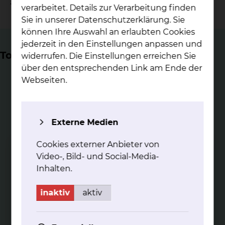
ärztlichen und physiotherapeutischen Leitung.
verarbeitet. Details zur Verarbeitung finden
Sie in unserer Datenschutzerklärung. Sie
können Ihre Auswahl an erlaubten Cookies
jederzeit in den Einstellungen anpassen und
Top Themen
widerrufen. Die Einstellungen erreichen Sie
über den entsprechenden Link am Ende der
Webseiten.
Externe Medien
Phy­sio­the­ra­pie am Stand­ort
Salz­dah­lu­mer Stra­ße
Cookies externer Anbieter von
Video-, Bild- und Social-Media-
Unser physiotherapeutisches Angebot am Standort
Salzdahlumer Straße
Inhalten.
mehr
inaktiv
aktiv