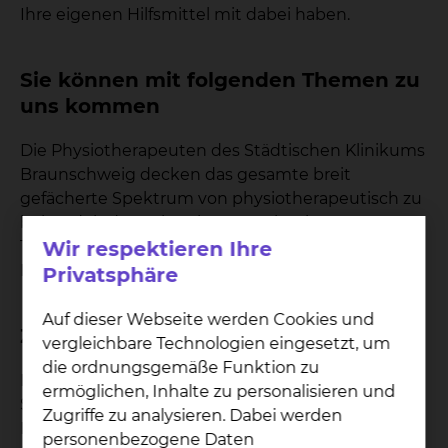
Ihre eigenen Hilfsmittel mit dabei haben.
Sie können mit folgenden Themen zu
uns kommen
Die Physiotherapeuten des Städtischen Klinikums
Braunschweig decken das gesamte breit
gefächerte Spektrum von physiotherapeutisch zu
behandelnden Erkrankungen ab. Die
Wir respektieren Ihre
Therapiemethoden finden Sie unter dem Punkt
Behandlungsangebot.
Privatsphäre
Auf dieser Webseite werden Cookies und
Zahlen Daten Fakten
vergleichbare Technologien eingesetzt, um
die ordnungsgemäße Funktion zu
In der Physiotherapie sind insgesamt in allen
ermöglichen, Inhalte zu personalisieren und
Standorten etwa 60 Therapeuten, beschäftigt.
Zugriffe zu analysieren. Dabei werden
Die Leitung besteht an jedem Standort aus einer
personenbezogene Daten