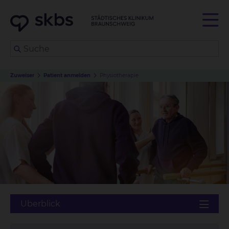
Zuweiser
Patient anmelden
Physiotherapie