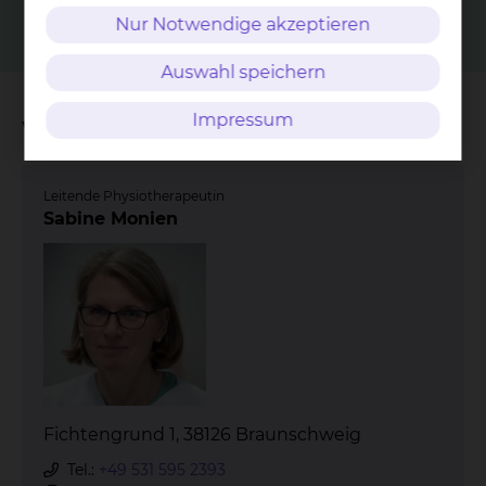
Nur Notwendige akzeptieren
Auswahl speichern
Impressum
Wichtige Kontakte
Leitende Physiotherapeutin
Sabine Monien
Fichtengrund 1, 38126 Braunschweig
Tel.:
+49 531 595 2393