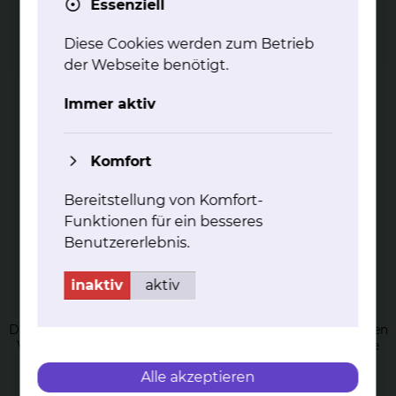
Essenziell
Diese Cookies werden zum Betrieb
Phy­sio­the­ra­pie am Stand­ort Cel­ler
der Webseite benötigt.
Stra­ße
Immer aktiv
Unser physiotherapeutisches Angebot am Standort Celler
Straße
mehr
Komfort
Bereitstellung von Komfort-
Funktionen für ein besseres
Benutzererlebnis.
inaktiv
aktiv
Phy­sio­the­ra­pie in der Ger­ia­trie
Die Physiotherapie der Geriatrie umfasst die therapeutischen
Verfahren der Bewegungstherapie, sowie die physikalische
Therapie.
Alle akzeptieren
mehr