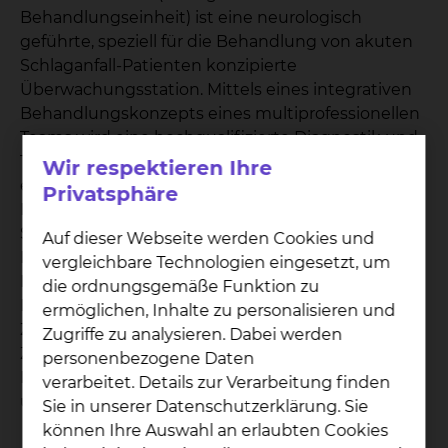
Behandlungseinheit) ist eine neurologisch
geführte, speziell für die Behandlung von akuten
Schlaganfall-Patienten konzipierte
Überwachungsstation. Mittels eines integrativen
Behandlungskonzepts eines multiprofessionellen
Teams wird eine hochqualifizierte Diagnostik und
Therapie für Patientinnen und Patienten mit
Wir respektieren Ihre
einem akuten Schlaganfall ermöglicht. Neben den
Privatsphäre
Neurologinnen und Neurologen setzt sich das
Stroke Unit-Team aus speziell ausgebildeten
Auf dieser Webseite werden Cookies und
Mitarbeiterinnen und Mitarbeitern aus den
vergleichbare Technologien eingesetzt, um
Bereichen Pflege, Logopädie, Physiotherapie,
die ordnungsgemäße Funktion zu
Ergotherapie und Neuropsychologie zusammen.
ermöglichen, Inhalte zu personalisieren und
Zudem existiert eine enge interdisziplinäre
Zugriffe zu analysieren. Dabei werden
Zusammenarbeit mit der interventionellen
personenbezogene Daten
Neuroradiologie, Neurochirurgie, Gefäßchirurgie
verarbeitet. Details zur Verarbeitung finden
und Kardiologie.
Sie in unserer Datenschutzerklärung. Sie
können Ihre Auswahl an erlaubten Cookies