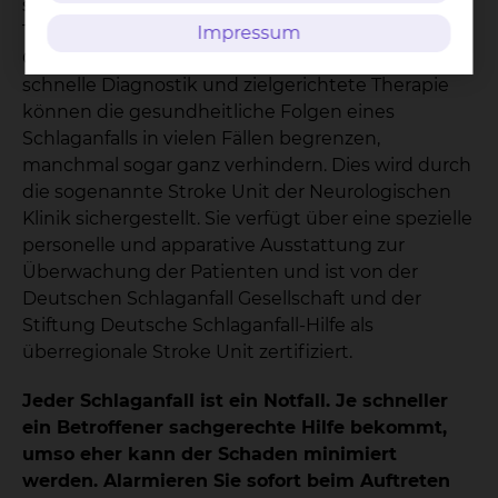
sowie Nährstoffe und können absterben, mit zum
Teil fatalen Folgen für die Betroffenen. Aus diesem
Impressum
Grund ist der Faktor Zeit extrem wichtig. Eine
schnelle Diagnostik und zielgerichtete Therapie
können die gesundheitliche Folgen eines
Schlaganfalls in vielen Fällen begrenzen,
manchmal sogar ganz verhindern. Dies wird durch
die sogenannte Stroke Unit der Neurologischen
Klinik sichergestellt. Sie verfügt über eine spezielle
personelle und apparative Ausstattung zur
Überwachung der Patienten und ist von der
Deutschen Schlaganfall Gesellschaft und der
Stiftung Deutsche Schlaganfall-Hilfe als
überregionale Stroke Unit zertifiziert.
Jeder Schlaganfall ist ein Notfall. Je schneller
ein Betroffener sachgerechte Hilfe bekommt,
umso eher kann der Schaden minimiert
werden. Alarmieren Sie sofort beim Auftreten