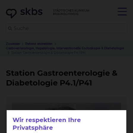
Zuweiser
Patient anmelden
Gastroenterologie, Hepatologie, Interventionelle Endoskopie & Diabetologie
Station Gastroenterologie & Diabetologie P4.1/P41
Station Gastroenterologie &
Diabetologie P4.1/P41
Wir respektieren Ihre
Privatsphäre