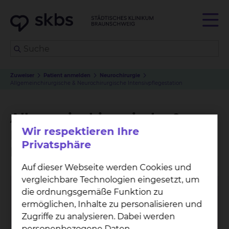
Zuweiser
Patient anmelden
Neurochirurgie
Allgemeinchirurgische & Neurochirurgische Intensivpflegestation
Allgemeinchirurgische &
Wir respektieren Ihre
Neurochirurgische
Privatsphäre
Intensivpflegestation
Auf dieser Webseite werden Cookies und
vergleichbare Technologien eingesetzt, um
die ordnungsgemäße Funktion zu
ermöglichen, Inhalte zu personalisieren und
Zugriffe zu analysieren. Dabei werden
personenbezogene Daten