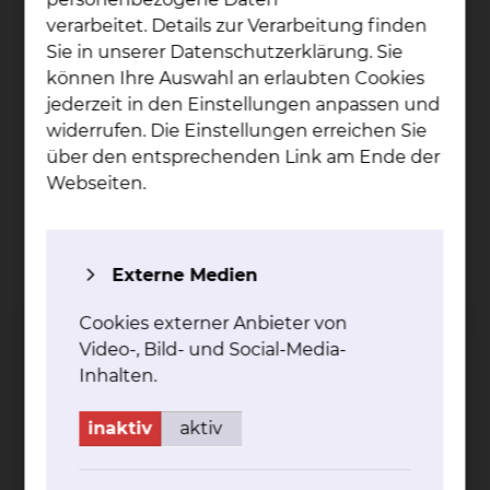
verarbeitet. Details zur Verarbeitung finden
Sie in unserer Datenschutzerklärung. Sie
können Ihre Auswahl an erlaubten Cookies
jederzeit in den Einstellungen anpassen und
widerrufen. Die Einstellungen erreichen Sie
über den entsprechenden Link am Ende der
Webseiten.
Externe Medien
Cookies externer Anbieter von
Tho­mas Han­hus
Video-, Bild- und Social-Media-
Inhalten.
Salzdahlumer Straße 90, 38126 Braunschweig
Freisestraße 9/10, 38118 Braunschweig
inaktiv
aktiv
Tel.:
+49 531 595 2049
Per E-Mail kontaktieren