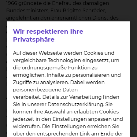
1966 gründete die Ehefrau des damaligen
Bundesministers, Frau Brigitte Schröder,
angelehnt an den ehrenamtlichen Dienst des
„Volunteer Service“, die Evangelische und
Wir respektieren Ihre
Ökumenische Krankenhaus-Hilfe in
Privatsphäre
Deutschland.Die pinkfarbenen Kittel aus den USA
wurden bei uns in meist grüne Kleidung
Auf dieser Webseite werden Cookies und
umgewandelt. Daher auch der typische Ausdruck,
vergleichbare Technologien eingesetzt, um
der „grünen Damen und Herren“.Bundesweit sind
die ordnungsgemäße Funktion zu
heute sowohl in Krankenhäusern als auch in
ermöglichen, Inhalte zu personalisieren und
Altenheimen über 11.000 Grüne Damen und
Zugriffe zu analysieren. Dabei werden
Herren ehrenamtlich tätig.
personenbezogene Daten
verarbeitet. Details zur Verarbeitung finden
Am Klinikum Braunschweig
Sie in unserer Datenschutzerklärung. Sie
Bei uns am Klinikum gibt es seit dem 11. Oktober
können Ihre Auswahl an erlaubten Cookies
1999 in der Salzdahlumer Straße den Lotsendienst
jederzeit in den Einstellungen anpassen und
und die Betreuung in der Anästhesie seit 2007
widerrufen. Die Einstellungen erreichen Sie
und in der Notaufnahme seit 2008.Den
über den entsprechenden Link am Ende der