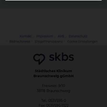
Kontakt
Impressum
AVB
Datenschutz
Bildnachweise
Entgelttransparenz
Cookie Einstellungen
Städtisches Klinikum
Braunschweig gGmbH
Freisestr. 9/10
38118 Braunschweig
Tel.: 0531/595-0
Fax: 0531/595-1322