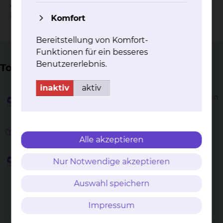
„Wir nehmen uns Zeit - wir setzen uns ein -
ehrenamtlich“
Komfort
Bereitstellung von Komfort-
Funktionen für ein besseres
Benutzererlebnis.
Top Themen
inaktiv
aktiv
Ehrenamtliche Tätigkeit bei den Grünen Damen
& Herren
Besuchsservice
Alle akzeptieren
Unterstützung während des stationären
Nur Notwendige akzeptieren
Aufenthalts
Auswahl speichern
Spielnachmittag in der Geriatrie
Impressum