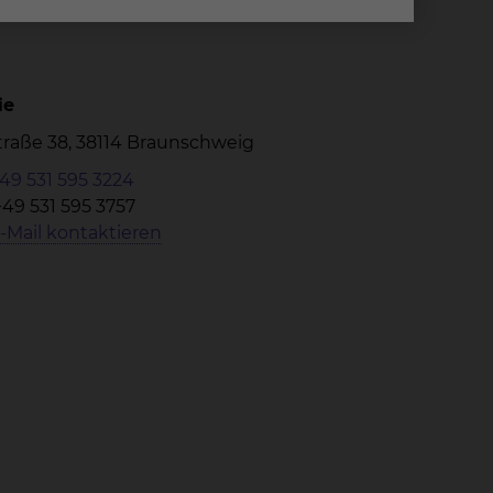
ie
Straße 38, 38114 Braunschweig
49 531 595 3224
+49 531 595 3757
-Mail kontaktieren