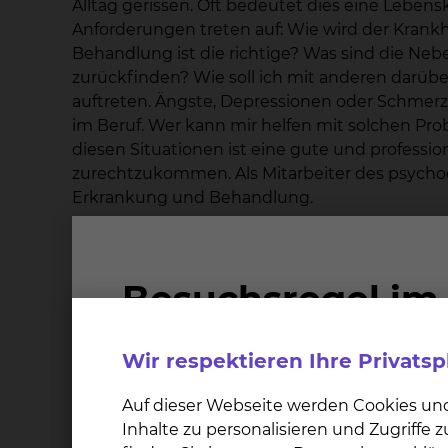
Alltag gerissen. Oft bedeutet dies eine Leben
Anforderungen treten auf: Wie wird der Krankh
Behandlung ist die richtige? Was sind die Neb
zurückfinden? Wie soll ich mit anderen darüb
auftreten. Ängste, Depressionen oder Schmerze
im Beruf. Wer kann mir helfen mit solchen P
diesen Situationen ist eine gute und professi
zurechtzukommen. Als Mitarbeiter des psychoo
Erkrankung und Behandlung.
Psychoonkologie
Psychoonkologie ist ein spezieller Bereich der
Zusatzausbildung für die psychologische Beh
schaffen, in der Sie sich aufgehoben fühlen und
erleichternd, Probleme offen schildern zu könne
Wir respektieren Ihre Privats
Menschen, die Ihnen nahe stehen. Somit könn
Gespräch oder die Weitergabe von Informationen
Auf dieser Webseite werden Cookies un
teilnehmen möchten oder nicht. Vielleicht hab
Inhalte zu personalisieren und Zugriffe