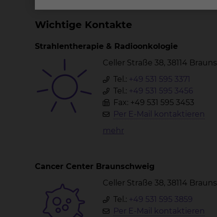
Wichtige Kontakte
Strahlentherapie & Radioonkologie
Celler Straße 38, 38114 Brau
Tel.:
+49 531 595 3371
Tel.:
+49 531 595 3456
Fax: +49 531 595 3453
Per E-Mail kontaktieren
mehr
Cancer Center Braunschweig
Celler Straße 38, 38114 Brau
Tel.:
+49 531 595 3859
Per E-Mail kontaktieren