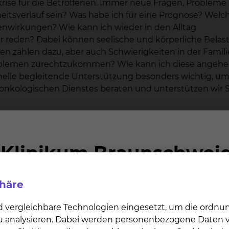
skrise für die Betroffenen. Immer neue Fragen, Probleme
eitsverlauf sein? Was habe ich für eine Prognose? Welc
enwirkungen? Wie kann ich wieder in den Alltag
er reden? Dabei können seelische und körperliche Bela
n zählen dazu, aber auch Schwierigkeiten in der Famili
roblemen zurechtzukommen? Wie kann ich diese angehe
onelle begleitende Unterstützung besonders wichtig, um 
nkologischen Dienstes beraten und unterstützen wir S
 Psychologie. Mitarbeiter in diesem Bereich sind Psychol
andlung von Tumorpatienten. In den Gesprächen mit un
 damit die Möglichkeit erhalten, alles was Sie belastet,
n und dabei auf Verständnis zu stoßen. Wir sind nicht nur
phäre
en sich auch Familienangehörige, Partner oder enge 
 findet natürlich nur statt, wenn Sie es möchten. Sie e
d vergleichbare Technologien eingesetzt, um die ordn
en Sie auch selbst das Gefühl, dass Ihr Angehöriger s
 zu analysieren. Dabei werden personenbezogene Daten ve