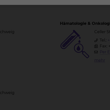
Hämatologie & Onkolog
nschweig
Celler 
Tel.:
+
Fax: 
Per E
mehr
nschweig