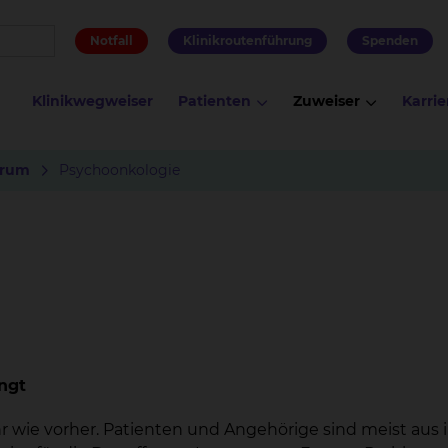
Notfall
Klinikroutenführung
Spenden
Klinikwegweiser
Patienten
Zuweiser
Karrie
trum
Psychoonkologie
ngt
ehr wie vorher. Patienten und Angehörige sind meist aus