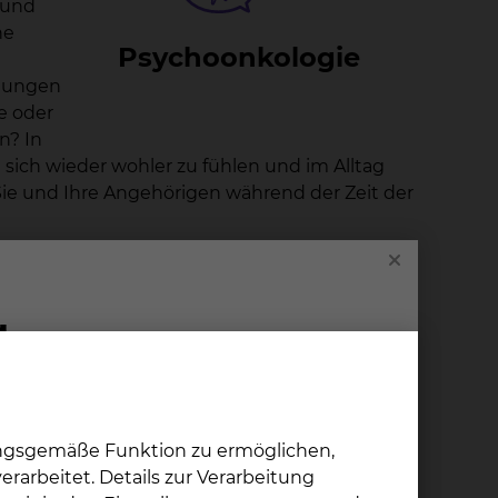
 und
he
Psy­choon­ko­lo­gie
stungen
e oder
n? In
sich wieder wohler zu fühlen und im Alltag
ie und Ihre Angehörigen während der Zeit der
ogen oder Ärzte mit einer speziellen
s geht es zunächst darum, eine Atmosphäre zu
 ansprechen zu können. Oft ist es schon
 für Sie als Patient da, sondern auch für alle
Freunde an uns wenden. Ein gemeinsames
ntscheiden auch, ob Sie selbst als Patient
ungsgemäße Funktion zu ermöglichen,
chwer mit der Situation zurechtkommt und
rarbeitet. Details zur Verarbeitung