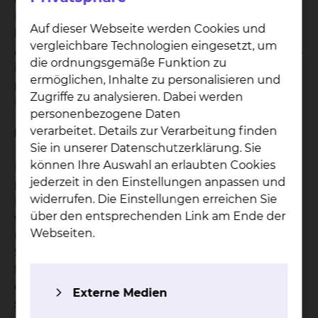
Hilfe für ihn. Das Ziel in der Psychoonkologie
Auf dieser Webseite werden Cookies und
besteht darin, dass Sie bestärkt werden Ihren
vergleichbare Technologien eingesetzt, um
Alltag mit der Erkrankung besser zu gestalten. Das
die ordnungsgemäße Funktion zu
ist möglich, indem wir gemeinsam die
ermöglichen, Inhalte zu personalisieren und
psychoonkologische Begleitung auf Ihre
Zugriffe zu analysieren. Dabei werden
Bedürfnisse individuell anpassen.
personenbezogene Daten
verarbeitet. Details zur Verarbeitung finden
Individuelle Behandlung
Sie in unserer Datenschutzerklärung. Sie
können Ihre Auswahl an erlaubten Cookies
Hinter jeder Erkrankung steht immer eine eigene,
jederzeit in den Einstellungen anpassen und
persönliche Geschichte. Somit gibt es auch kein
widerrufen. Die Einstellungen erreichen Sie
Patentrezept, sondern jeder findet für sich heraus,
über den entsprechenden Link am Ende der
wie er mit der Erkrankung und Behandlung
Webseiten.
umgehen kann. Auf dem Weg dahin begleiten wir
Sie in Ihrem eigenen persönlichen Tempo. Wir
finden mit Ihnen gemeinsam heraus, was Sie in
der aktuellen Situation brauchen. Wir begleiten
Externe Medien
sie durch Krisen oder schwierige Phasen während