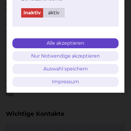
möglich ist den Kontakt zu den Kunsttherapeuten
her. Sind Sie nicht auf einer Station in Behandlung,
inaktiv
aktiv
sondern kommen immer wieder von zu Hause aus
ins Klinikum zur Behandlung oder zur Kontrolle
(ambulante Behandlung), können Sie sich an das
Medizinische Versorgungszentrum (MVZ) wenden.
Alle akzeptieren
Hier unterstützt Sie Herr Dr. Wagner aus unserem
Team bei Problemen oder Schwierigkeiten, was
Nur Notwendige akzeptieren
Ihre Krebserkrankung betrifft. Im Einzelfall können
Sie auch nach Ihrer Behandlung auf der Station
Auswahl speichern
ein oder zwei Nachfolgetermine mit dem Kollegen
vereinbaren, der bereits während des
Impressum
Krankenhausaufenthaltes mit Ihnen gesprochen
hat.
Wichtige Kontakte