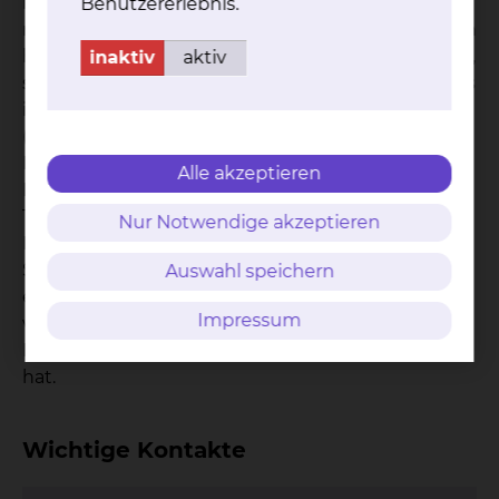
in der Kunsttherapie. Dafür stellen wir wo es
Benutzererlebnis.
möglich ist den Kontakt zu den Kunsttherapeuten
her. Sind Sie nicht auf einer Station in Behandlung,
inaktiv
aktiv
sondern kommen immer wieder von zu Hause aus
ins Klinikum zur Behandlung oder zur Kontrolle
(ambulante Behandlung), können Sie sich an das
Medizinische Versorgungszentrum (MVZ) wenden.
Alle akzeptieren
Hier unterstützt Sie Herr Dr. Wagner aus unserem
Team bei Problemen oder Schwierigkeiten, was
Nur Notwendige akzeptieren
Ihre Krebserkrankung betrifft. Im Einzelfall können
Sie auch nach Ihrer Behandlung auf der Station
Auswahl speichern
ein oder zwei Nachfolgetermine mit dem Kollegen
Impressum
vereinbaren, der bereits während des
Krankenhausaufenthaltes mit Ihnen gesprochen
hat.
Wichtige Kontakte