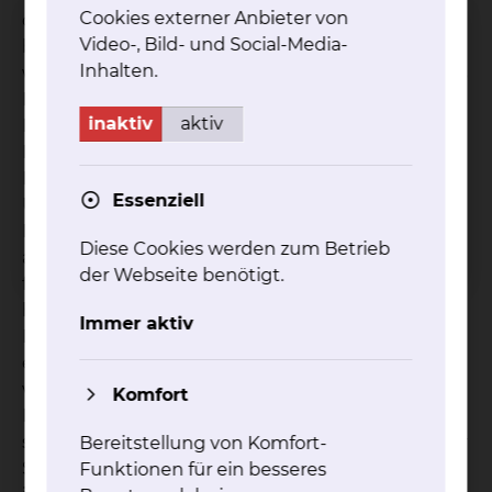
Cookies externer Anbieter von
der Erkrankung und Behandlung: Wenn
Video-, Bild- und Social-Media-
beispielweise Entscheidungen zu treffen sind,
Inhalten.
wenn Sie meinen die Kraft zu verlieren oder falls es
Rückschläge gibt. Vielleicht möchten Sie als
inaktiv
aktiv
Patient auch nur informiert und beraten werden.
Beispielsweise darüber, wie Sie eine solche
Erkrankung verarbeiten können oder welche
Essenziell
Unterstützungsmöglichkeiten nach dem
Krankenhausaufenthalt vorhanden sind. Oder
Diese Cookies werden zum Betrieb
aber, Sie grübeln viel, machen sich Vorwürfe oder
der Webseite benötigt.
fühlen sich niedergeschlagen, ängstlich oder
hilflos. Hier unterstützen wir Sie, das zu ändern.
Immer aktiv
Manchmal hilft es auch gut, sich einfach nur zu
entspannen. Dazu können Sie mit uns
verschiedene Techniken erlernen, wie Progressive
Komfort
Muskelentspannung, Autogenes Training oder
stärkende Vorstellungsbilder. Vielleicht kann es für
Bereitstellung von Komfort-
Sie aber auch hilfreich sein, kreativ zu werden, wie
Funktionen für ein besseres