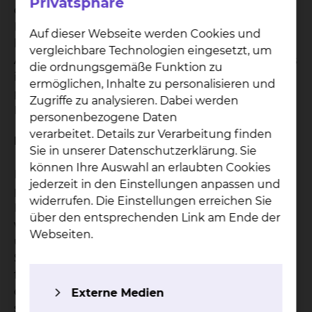
Privatsphäre
der Situation zurechtkommt und wünschen sich
Hilfe für ihn. Das Ziel in der Psychoonkologie
Auf dieser Webseite werden Cookies und
besteht darin, dass Sie bestärkt werden Ihren
vergleichbare Technologien eingesetzt, um
Alltag mit der Erkrankung besser zu gestalten. Das
die ordnungsgemäße Funktion zu
ist möglich, indem wir gemeinsam die
ermöglichen, Inhalte zu personalisieren und
psychoonkologische Begleitung auf Ihre
Zugriffe zu analysieren. Dabei werden
Bedürfnisse individuell anpassen.
personenbezogene Daten
verarbeitet. Details zur Verarbeitung finden
Individuelle Behandlung
Sie in unserer Datenschutzerklärung. Sie
können Ihre Auswahl an erlaubten Cookies
Hinter jeder Erkrankung steht immer eine eigene,
jederzeit in den Einstellungen anpassen und
persönliche Geschichte. Somit gibt es auch kein
widerrufen. Die Einstellungen erreichen Sie
Patentrezept, sondern jeder findet für sich heraus,
über den entsprechenden Link am Ende der
wie er mit der Erkrankung und Behandlung
Webseiten.
umgehen kann. Auf dem Weg dahin begleiten wir
Sie in Ihrem eigenen persönlichen Tempo. Wir
finden mit Ihnen gemeinsam heraus, was Sie in
der aktuellen Situation brauchen. Wir begleiten
Externe Medien
sie durch Krisen oder schwierige Phasen während