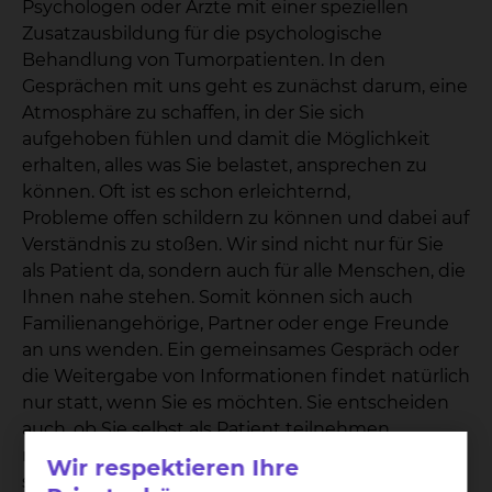
Psychologen oder Ärzte mit einer speziellen
Zusatzausbildung für die psychologische
Behandlung von Tumorpatienten. In den
Gesprächen mit uns geht es zunächst darum, eine
Atmosphäre zu schaffen, in der Sie sich
aufgehoben fühlen und damit die Möglichkeit
erhalten, alles was Sie belastet, ansprechen zu
können. Oft ist es schon erleichternd,
Probleme offen schildern zu können und dabei auf
Verständnis zu stoßen. Wir sind nicht nur für Sie
als Patient da, sondern auch für alle Menschen, die
Ihnen nahe stehen. Somit können sich auch
Familienangehörige, Partner oder enge Freunde
an uns wenden. Ein gemeinsames Gespräch oder
die Weitergabe von Informationen findet natürlich
nur statt, wenn Sie es möchten. Sie entscheiden
auch, ob Sie selbst als Patient teilnehmen
möchten oder nicht. Vielleicht haben Sie auch
Wir respektieren Ihre
selbst das Gefühl, dass Ihr Angehöriger schwer mit