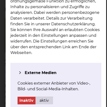
ordnungsgemäße Funktion zu ermöglichen,
Inhalte zu personalisieren und Zugriffe zu
Fortbildungen & Veranstaltungen
analysieren. Dabei werden personenbezogene
Daten verarbeitet. Details zur Verarbeitung
finden Sie in unserer Datenschutzerklärung.
Sie können Ihre Auswahl an erlaubten Cookies
jederzeit in den Einstellungen anpassen und
widerrufen. Die Einstellungen erreichen Sie
über den entsprechenden Link am Ende der
Webseiten.
Ausgebucht: Informationsabend zu
Schwangerschaft und Geburt
Informationsveranstaltung
Externe Medien
Je näher der Geburtstermin rückt, desto mehr
Cookies externer Anbieter von Video-,
Fragen beschäftigen die werdenden Eltern. Ob es
Bild- und Social-Media-Inhalten.
nun um die Geburt selbst oder um die
Unterbringung und Versorgung geht. Lernen Sie
inaktiv
aktiv
unsere Geburtsklinik und das Team kennen.