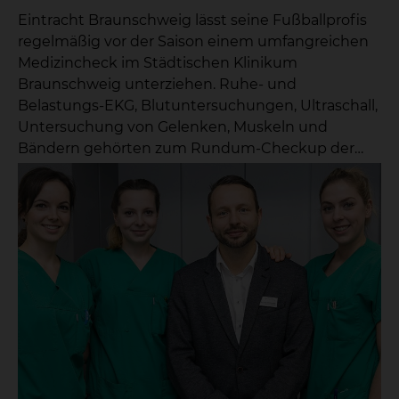
verantwortliche Mannschaftsarzt Florian Brand,
Eintracht Braunschweig lässt seine Fußballprofis
aus der Klinik für Unfallchirurgie und Orthopädie.
regelmäßig vor der Saison einem umfangreichen
Er betreut die Profis von Eintracht
Medizincheck im Städtischen Klinikum
sportmedizinisch bereits seit 2018. „Die Mann-
Braunschweig unterziehen. Ruhe- und
schaftsbetreuung findet nicht nur auf der Bank,
Belastungs-EKG, Blutuntersuchungen, Ultraschall,
sondern auch individuell vor und nach jedem Spiel
Untersuchung von Gelenken, Muskeln und
sowie unter der Woche statt. Dieser intensive
Bändern gehörten zum Rundum-Checkup der
Kontakt mit den Spielern ist von medizinischem
Spitzensportler, das jetzt im Klinikum stattfand.
Vorteil. Bei den Untersuchungen sollen eventuelle
Mindestens 34 Pflichtspiele absolvieren die
Erkrankungen rechtzeitig erkannt und
Profikicker des Fußball-Zweitligisten Eintracht
Gesundheitsrisiken beim Leistungssport
Braunschweig pro Saison – eine gute körperliche
ausgeschlossen werden", sagt er. Mindestens 38
Leistungsfähigkeit ist dafür eine
Spiele stehen für die Profikicker in der Saison
Grundvoraussetzung. Einmal pro Jahr unterziehen
an. „Auf dem Platz ist gerade der Wechsel
sich die Spieler deshalb einer umfassenden
zwischen ruhigen Spielphasen und plötzlichen
sportmedizinischen Untersuchung, die zu einem
Belastungs-spitzen im Rahmen der Sprints
großen Teil von Spezialisten des Klinikums
kritisch. Wir müssen deshalb schon im Vorfeld
Braunschweig durchgeführt wird. Der
sicherstellen, dass keine Probleme am Herzen
Medizincheck besteht aus mehreren Abschnitten.
auftreten, selbst wenn die Spieler ihre