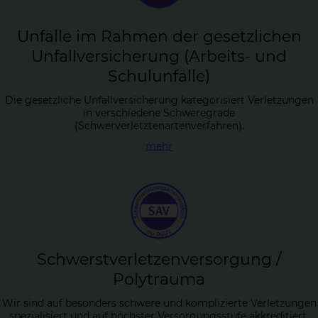
Un­fäl­le im Rah­men der ge­setz­li­chen
Un­fall­ver­si­che­rung (Ar­beits- und
Schul­un­fäl­le)
Die gesetzliche Unfallversicherung kategorisiert Verletzungen
in verschiedene Schweregrade
(Schwerverletztenartenverfahren).
mehr
Schwerst­ver­let­zen­ver­sor­gung /
Po­ly­t­rau­ma
Wir sind auf besonders schwere und komplizierte Verletzungen
spezialisiert und auf höchster Versorgungsstufe akkreditiert.