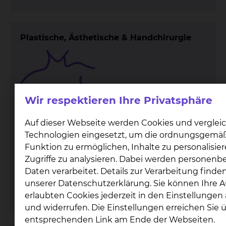
Plastische, Ästhetische & Handchirurgie
Wir respektieren Ihre Privatsphäre
Auf dieser Webseite werden Cookies und verglei
Technologien eingesetzt, um die ordnungsgemä
Fichtengrund 1, 38126 Braunschweig
Funktion zu ermöglichen, Inhalte zu personalisie
Tel.:
+49 531 595 1248
Zugriffe zu analysieren. Dabei werden personen
Fax: +49 531 595 1723
Daten verarbeitet. Details zur Verarbeitung finden
Per E-Mail kontaktieren
unserer Datenschutzerklärung. Sie können Ihre 
mehr
erlaubten Cookies jederzeit in den Einstellunge
und widerrufen. Die Einstellungen erreichen Sie 
entsprechenden Link am Ende der Webseiten.