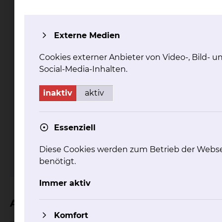
Wirbelsäulenzentrum
Externe Medien
Cookies externer Anbieter von Video-, Bild- u
Social-Media-Inhalten.
inaktiv
aktiv
Fichtengrund 1, 38126 Braunschweig
Holwedestraße 16, 38118 Braunschweig
Essenziell
Tel.:
+49 531 595 4430
Diese Cookies werden zum Betrieb der Webse
mehr
benötigt.
Immer aktiv
Aktuelles
Komfort