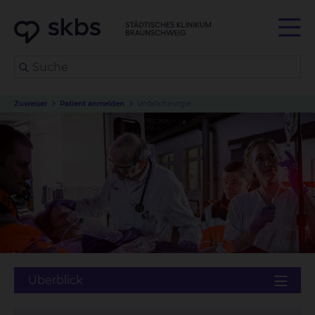
Zuweiser
Patient anmelden
Unfallchirurgie