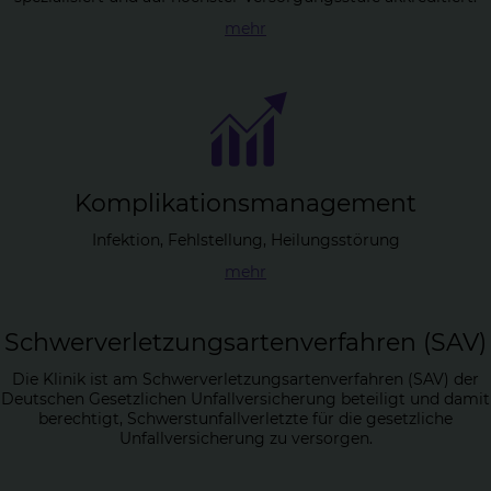
mehr
Kom­pli­ka­ti­ons­ma­nage­ment
Infektion, Fehlstellung, Heilungsstörung
mehr
Schwer­ver­let­zungs­ar­ten­ver­fah­ren (SAV)
Die Klinik ist am Schwerverletzungsartenverfahren (SAV) der
Deutschen Gesetzlichen Unfallversicherung beteiligt und damit
berechtigt, Schwerstunfallverletzte für die gesetzliche
Unfallversicherung zu versorgen.