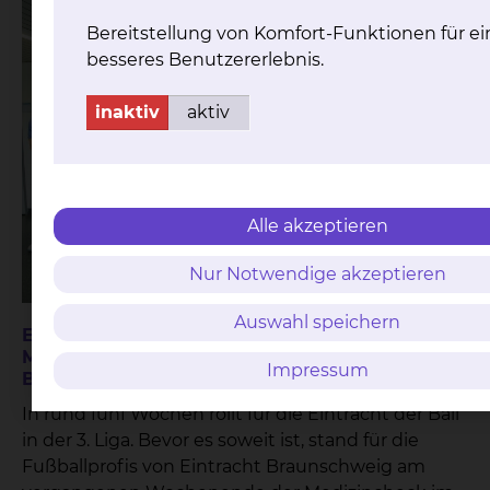
Bereitstellung von Komfort-Funktionen für ei
besseres Benutzererlebnis.
inaktiv
aktiv
Alle akzeptieren
Nur Notwendige akzeptieren
Auswahl speichern
Eintracht-Profis absolvieren
Teilen
Medizincheck im Klinikum
Impressum
Braunschweig
In rund fünf Wochen rollt für die Eintracht der Ball
in der 3. Liga. Bevor es soweit ist, stand für die
Fußballprofis von Eintracht Braunschweig am