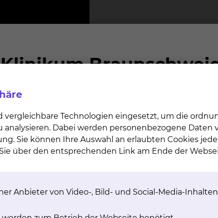
16.000
phäre
Hämodialysebehandlungen jährlich und 4.500
d vergleichbare Technologien eingesetzt, um die ordn
Peritonealdialysebehandlungen
 zu analysieren. Dabei werden personenbezogene Daten ve
ung. Sie können Ihre Auswahl an erlaubten Cookies jede
n Sie über den entsprechenden Link am Ende der Websei
er Anbieter von Video-, Bild- und Social-Media-Inhalten
 werden zum Betrieb der Webseite benötigt.