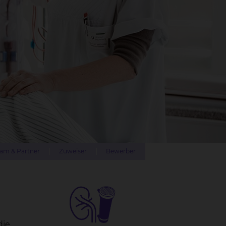
am & Partner
Zuweiser
Bewerber
die