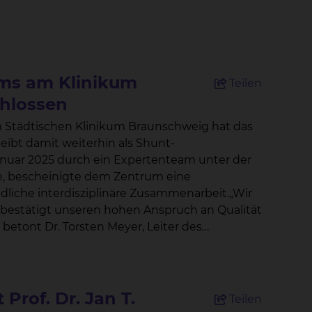
ums am Klinikum
Teilen
chlossen
m Städtischen Klinikum Braunschweig hat das
eibt damit weiterhin als Shunt-
de, bescheinigte dem Zentrum eine
dliche interdisziplinäre Zusammenarbeit.„Wir
eyer, Leiter des
ngen (Nephrologie, Gefäßchirurgie,
möglichen Ergebnisse für unsere Patient
Prof. Dr. Jan T.
Teilen