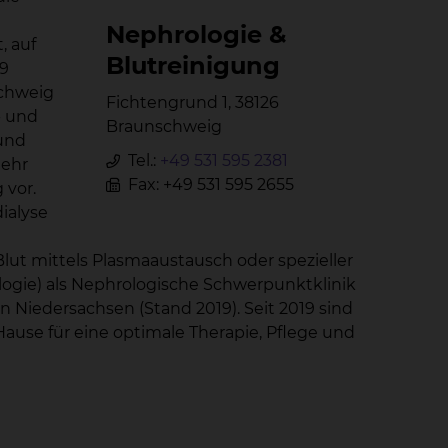
Ne­phro­lo­gie &
, auf
Blut­rei­ni­gung
 9
schweig
Fichtengrund 1, 38126
- und
Braunschweig
 und
Tel.:
+49 531 595 2381
mehr
Fax: +49 531 595 2655
 vor.
ialyse
Blut mittels Plasmaaustausch oder spezieller
logie) als Nephrologische Schwerpunktklinik
n Niedersachsen (Stand 2019). Seit 2019 sind
Hause für eine optimale Therapie, Pflege und