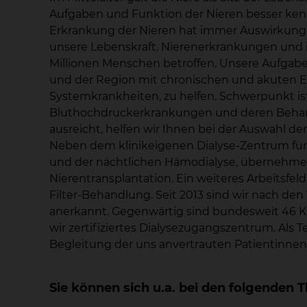
Aufgaben und Funktion der Nieren besser kenne
Erkrankung der Nieren hat immer Auswirkunge
unsere Lebenskraft. Nierenerkrankungen und ihr
Millionen Menschen betroffen. Unsere Aufgabe
und der Region mit chronischen und akuten 
Systemkrankheiten, zu helfen. Schwerpunkt is
Bluthochdruckerkrankungen und deren Behand
ausreicht, helfen wir Ihnen bei der Auswahl d
Neben dem klinikeigenen Dialyse-Zentrum für al
und der nächtlichen Hämodialyse, übernehmen
Nierentransplantation. Ein weiteres Arbeitsfel
Filter-Behandlung. Seit 2013 sind wir nach de
anerkannt. Gegenwärtig sind bundesweit 46 Klin
wir zertifiziertes Dialysezugangszentrum. Als 
Begleitung der uns anvertrauten Patientinnen
Sie können sich u.a. bei den folgende