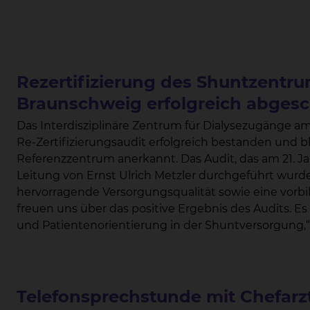
Rezertifizierung des Shuntzentr
Braunschweig erfolgreich abges
Das Interdisziplinäre Zentrum für Dialysezugänge a
Re-Zertifizierungsaudit erfolgreich bestanden und bl
Referenzzentrum anerkannt. Das Audit, das am 21. Januar 2025 durch ein Expertenteam unter der
Leitung von Ernst Ulrich Metzler durchgeführt wur
hervorragende Versorgungsqualität sowie eine vorbil
freuen uns über das positive Ergebnis des Audits. Es bestätigt unseren hohen Anspruch an Qualität
und Patientenorientierung in der Shuntversorgung,“ betont Dr. Torsten M
Shuntzentrums. Besonders hervorgehoben wurde die exzellent funktionierende interdisziplinäre
Zusammenarbeit zwischen den einzelnen Fachabteilu
Radiologie), denn „nur im Team können wir die best
erreichen“, so Dr. Ruth Paarmann, Leiterin der Shuntchirurgie in der Klinik für Herz-, Thorax- und
Telefonsprechstunde mit Chefarzt 
Gefäßchirurgie). „In den vergangenen Jahren konnten wir zudem die Prozesse verbessern, ein Teil