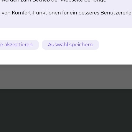
g von Komfort-Funktionen für ein besseres Benutzererle
­ly­se­be­hand­lung
Hä­mo­dia­ly­se
Als Dialyse wird ein
Mithilfe eines Gerätes wird 
igungsverfahren bezeichnet,
außerhalb des Körpers gefil
 bei Nierenversagen als
gereinigt.
erfahren zum Einsatz kommt
e akzeptieren
Auswahl speichern
mehr
mehr