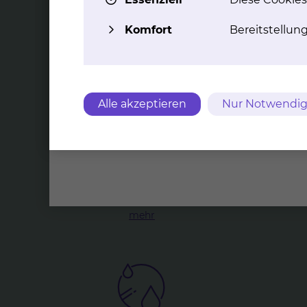
Komfort
Bereitstellun
Zer­ti­fi­zier­te
Dia
ne­phro­lo­gi­sche
Schwer­punkt­kli­nik
Blutrein
das
Um die Stärken und die
Ersatzv
Alle akzeptieren
Nur Notwendig
Leistungsfähigkeit der Medizinischen
Klinik V zu unterstreichen, haben wir
uns einem Zertifizierungsverfahren
gestellt und sind seit dem 18.11.2013
erfolgreich als Nephrologische
Schwerpunktklinik anerkannt. Am
9.11.2016 wurde die Klinik erfolgreich
rezertifiziert.
mehr