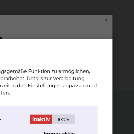
49
Betten für die stationäre Behandlung, sowie
ungsgemäße Funktion zu ermöglichen,
24 Dialyseplätze
rarbeitet. Details zur Verarbeitung
rzeit in den Einstellungen anpassen und
ten.
.
inaktiv
aktiv
Immer aktiv