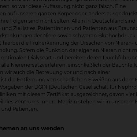
n, so war diese Auffassung nicht ganz falsch. Eine
n auf unseren ganzen Körper oder, anders ausgedrückt
e Folgen sind nicht selten. Allein in Deutschland sind
 und Ziel ist es, Patientinnen und Patienten aus Braun
Erkrankungen der Niere sowie schweren Bluthochdruck
t hierbei die Früherkennung der Ursachen von Nieren-
lung. Sofern die Funktion der eigenen Nieren nicht 
er optimalen Dialyseart und bereiten deren Durchführung
le Nierenersatzverfahren, einschließlich der Bauchfelld
 wir auch die Betreuung vor und nach einer
d ist die Entfernung von schädlichen Eiweißen aus dem 
n Vorgaben der DGfN (Deutschen Gesellschaft für Nephro
iken mit diesem Zertifikat ausgezeichnet, davon vier i
Teil des Zentrums Innere Medizin stehen wir in unserem 
 und Patienten.
n Themen an uns wenden