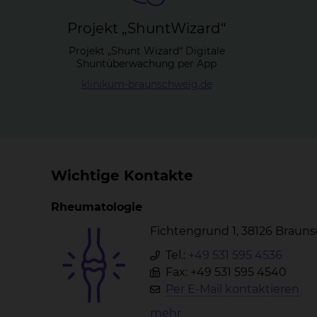
Pro­jekt „Sh­unt­Wi­zard“
Projekt „Shunt Wizard“ Digitale
Shuntüberwachung per App
klinikum-braunschweig.de
Wichtige Kontakte
Rheumatologie
Fichtengrund 1, 38126 Braun
Tel.:
+49 531 595 4536
Fax: +49 531 595 4540
Per E-Mail kontaktieren
mehr