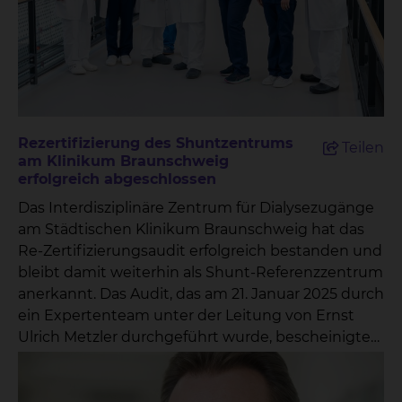
Rezertifizierung des Shuntzentrums
Teilen
am Klinikum Braunschweig
erfolgreich abgeschlossen
Das Interdisziplinäre Zentrum für Dialysezugänge
am Städtischen Klinikum Braunschweig hat das
Re-Zertifizierungsaudit erfolgreich bestanden und
bleibt damit weiterhin als Shunt-Referenzzentrum
anerkannt. Das Audit, das am 21. Januar 2025 durch
ein Expertenteam unter der Leitung von Ernst
Ulrich Metzler durchgeführt wurde, bescheinigte
dem Zentrum eine hervorragende
Versorgungsqualität sowie eine vorbildliche
interdisziplinäre Zusammenarbeit.„Wir freuen uns