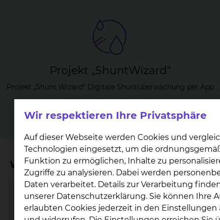
Pro­jekt „Sh­unt­Wi­zard“
Projekt „Shunt Wizard“ Digitale Shuntüberwachung per App
klinikum-braunschweig.de
Wir respektieren Ihre Privatsphäre
Auf dieser Webseite werden Cookies und verglei
Technologien eingesetzt, um die ordnungsgemä
Funktion zu ermöglichen, Inhalte zu personalisie
Wichtige Kontakte
Zugriffe zu analysieren. Dabei werden personen
Daten verarbeitet. Details zur Verarbeitung finden
unserer Datenschutzerklärung. Sie können Ihre 
Rheumatologie
erlaubten Cookies jederzeit in den Einstellunge
und widerrufen. Die Einstellungen erreichen Sie 