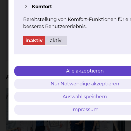
Komfort
Bereitstellung von Komfort-Funktionen für ei
besseres Benutzererlebnis.
Fichtengrund 1, 38126 Braunschweig
Tel.:
+49 531 595 2381
inaktiv
aktiv
mehr
Alle akzeptieren
Aktuelles
Nur Notwendige akzeptieren
Auswahl speichern
Impressum