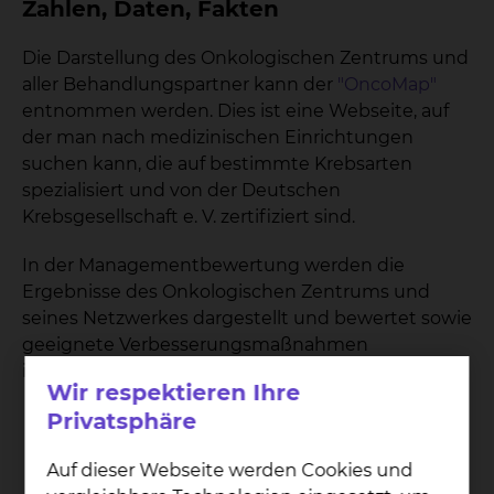
Zahlen, Daten, Fakten
Die Darstellung des Onkologischen Zentrums und
aller Behandlungspartner kann der
"OncoMap"
entnommen werden. Dies ist eine Webseite, auf
der man nach medizinischen Einrichtungen
suchen kann, die auf bestimmte Krebsarten
spezialisiert und von der Deutschen
Krebsgesellschaft e. V. zertifiziert sind.
In der Managementbewertung werden die
Ergebnisse des Onkologischen Zentrums und
seines Netzwerkes dargestellt und bewertet sowie
geeignete Verbesserungsmaßnahmen
identifiziert.
Wir respektieren Ihre
Privatsphäre
14
Auf dieser Webseite werden Cookies und
DKG zertifizierte Zentren