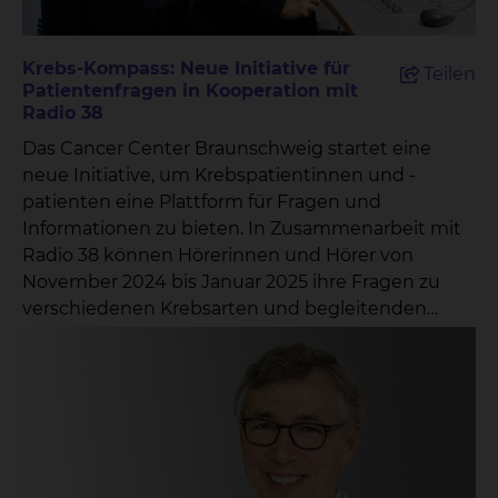
Krebs-Kompass: Neue Initiative für
Teilen
Patientenfragen in Kooperation mit
Radio 38
Das Cancer Center Braunschweig startet eine
neue Initiative, um Krebspatientinnen und -
patienten eine Plattform für Fragen und
Informationen zu bieten. In Zusammenarbeit mit
Radio 38 können Hörerinnen und Hörer von
November 2024 bis Januar 2025 ihre Fragen zu
verschiedenen Krebsarten und begleitenden
Themen direkt an ausgewählte Experten richten.
Unter dem Titel „Krebs-Kompass: Antworten von
den Profis“ lädt das Cancer Center Braunschweig
alle Interessierten ein, ihre Fragen in den
folgenden Kategorien einzureichen: Krebs im
Gehirn und Kopf-Hals-Tumoren Lungenkrebs
Krebs im Verdauungstrakt Brustkrebs Prostata-