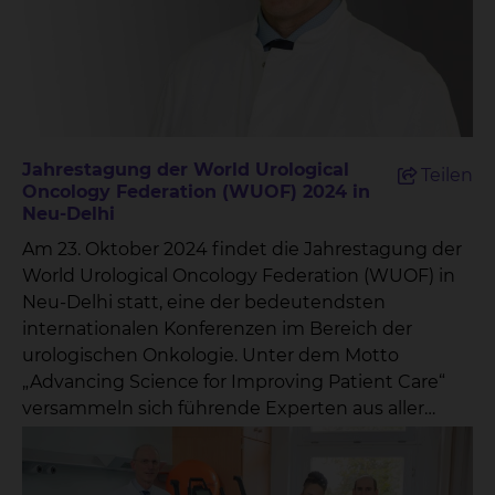
und Blasenkrebs Bewegung und Ernährung
während einer Krebserkrankung Die
eingereichten Fragen werden in einer
Moderationsshow beantwortet, die auf Radio 38
ausgestrahlt wird. Dies bietet den Patientinnen
und Patienten die Möglichkeit, direkt von
Jahrestagung der World Urological
Teilen
Fachexperten Antworten und hilfreiche
Oncology Federation (WUOF) 2024 in
Informationen zu erhalten. Prof. Dr. Wolfgang
Neu-Delhi
Hoffmann, Sprecher des Cancer Centers
Am 23. Oktober 2024 findet die Jahrestagung der
Braunschweig, betont die Bedeutung dieser
World Urological Oncology Federation (WUOF) in
Initiative: „Mit dem ‚Krebs-Kompass‘ schaffen wir
Neu-Delhi statt, eine der bedeutendsten
eine wertvolle Brücke zwischen Patienten und
internationalen Konferenzen im Bereich der
Experten. Es ist uns wichtig, dass die Menschen
urologischen Onkologie. Unter dem Motto
die Informationen und Unterstützung erhalten,
„Advancing Science for Improving Patient Care“
die sie benötigen, um ihre Erkrankung besser zu
versammeln sich führende Experten aus aller
verstehen und aktiv mitgestalten zu können.“ Das
Welt, um neueste Erkenntnisse,
Cancer Center Braunschweig ist ein
Forschungsergebnisse und
interdisziplinäres Zentrum, das alle onkologisch
Behandlungsmöglichkeiten in der Urologie zu