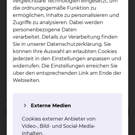
vergleichbare Technologien eingesetzt, um
die ordnungsgemäße Funktion zu
ermöglichen, Inhalte zu personalisieren und
32
Zugriffe zu analysieren. Dabei werden
personenbezogene Daten
Onkologische Fachpflegekräfte + 2 Breast Care
verarbeitet. Details zur Verarbeitung finden
Nurses
Sie in unserer Datenschutzerklärung. Sie
können Ihre Auswahl an erlaubten Cookies
jederzeit in den Einstellungen anpassen und
3466
widerrufen. Die Einstellungen erreichen Sie
über den entsprechenden Link am Ende der
Patienten wurden in Tumorkonferenzen
Webseiten.
vorgestellt
Managementbewertungen
Externe Medien
480.50 KB
PDF
Cookies externer Anbieter von
Managementbewertung 2025
Video-, Bild- und Social-Media-
Inhalten.