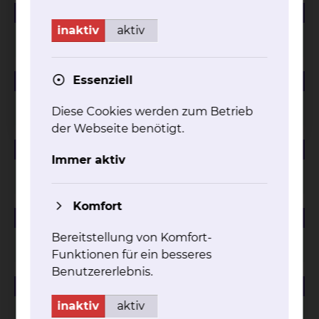
184.01 KB
PDF
inaktiv
aktiv
Managementbewertung 2024
225.47 KB
Essenziell
PDF
Managementbewertung 2023
Diese Cookies werden zum Betrieb
der Webseite benötigt.
88.12 KB
PDF
Immer aktiv
Managementbewertung 2022
Komfort
81.94 KB
PDF
Bereitstellung von Komfort-
Managementbewertung 2021
Funktionen für ein besseres
Benutzererlebnis.
59.23 KB
PDF
inaktiv
aktiv
Managementbewertung 2020