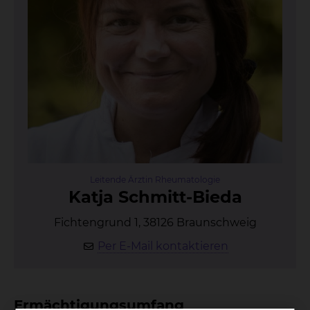
Leitende Ärztin Rheumatologie
Kat­ja Schmitt-Bie­da
Fichtengrund 1, 38126 Braunschweig
Per E-Mail kontaktieren
Ermächtigungsumfang