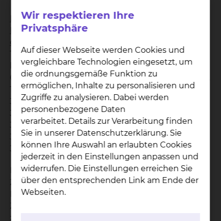
Wir respektieren Ihre
I. Auf Überweisung von Vertragsärzten für Innere
Privatsphäre
Medizin -Rheumatologie-, Fachärzten für
orthopädie - Rheumatologie:
Auf dieser Webseite werden Cookies und
Therapie und Überwachung von Patienten mit
vergleichbare Technologien eingesetzt, um
komplexen rheumatlogischen Erkrankungen
die ordnungsgemäße Funktion zu
01321, 01510, 01511, 02100, 02101, 02340, 02341, 13250,
ermöglichen, Inhalte zu personalisieren und
13700, 13701, 32001, 32011, 32019, 32023, 32030,
Zugriffe zu analysieren. Dabei werden
32031, 32036, 32042, 32045, 32056, 32057, 32058,
personenbezogene Daten
32060, 32061, 32062, 32063, 32064, 32065, 32066,
verarbeitet. Details zur Verarbeitung finden
32068, 32069, 32070, 32071, 32073, 32074, 32075,
Sie in unserer Datenschutzerklärung. Sie
32078, 32081, 32082, 32083, 32084, 32085, 32107,
können Ihre Auswahl an erlaubten Cookies
32120, 32122, 40110, 40111
jederzeit in den Einstellungen anpassen und
widerrufen. Die Einstellungen erreichen Sie
Die Ermächtigung berechtigt dazu, für im
über den entsprechenden Link am Ende der
Zusammenhang mit dem erteilten
Webseiten.
Ermächtigungsumfang erforderlichen
Zusatzuntersuchungen, Überweisungen an
zugelassene Vertragsärzte und MVZ