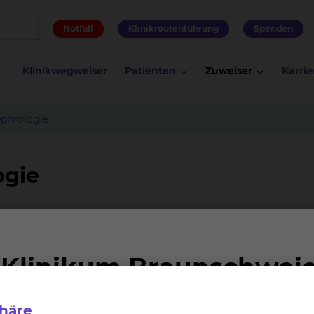
Notfall
Klinikroutenführung
Spenden
Klinikwegweiser
Patienten
Zuweiser
Karrie
phrologie
ogie
re Medizin - Nephrologie -und Urologie:
ephrologie.
 32060, 32061, 32062, 32063, 32064, 32065, 32066, 32070, 3
phäre