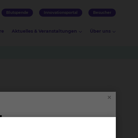
Blutspende
Innovationsportal
Besucher
re
Aktuelles & Veranstaltungen
Über uns
2071,