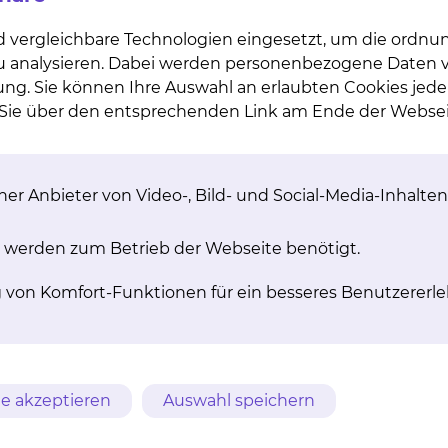
, 33042, 40120
d vergleichbare Technologien eingesetzt, um die ordn
 zu analysieren. Dabei werden personenbezogene Daten ve
ung. Sie können Ihre Auswahl an erlaubten Cookies jede
r Patienten, die zuvor in der Medizinischen Klinik V - K
n Sie über den entsprechenden Link am Ende der Websei
tädtischen Klinikum Braunschweig gGmbH, Salzdahlume
nicht um eine poststationäre Behandlung gemäß S 115 a 
en Behandlung sind bei der Abrechnung anzugeben.
er Anbieter von Video-, Bild- und Social-Media-Inhalten
2001, 32030, 32056, 32057, 32060, 32061, 32062, 32063, 320
2, 32083, 32086, 32120, 32124, 33042, 40120
 werden zum Betrieb der Webseite benötigt.
gskatalog abrechnungsfähigen EBM-Ziffem, z. B. nach
g von Komfort-Funktionen für ein besseres Benutzererle
n während der Laufzeit der Ermächtigung bei der
die KVN berücksichtigt werden.
Zusammenhang mit dem erteilten Ermächtigungsumfang
isungen an zugelassene Vertragsärzte und MVZ vorzun
e akzeptieren
Auswahl speichern
diese im Rahmen ihrer Ermächtigung auf Übeweisung von