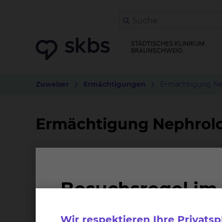
Zuweiser
Ermächtigungen
Ermächtigung Ne
Ermächtigung Nephrol
Ermächtigungsumfang
I. Auf Überweisunq von Vertragsärzten für Inne
Konsiliaruntersuchung in Zweifelsfragen der N
01602. 01610, 01621, 32001. 32030, 32056, 32057,
Wir respektieren Ihre Privats