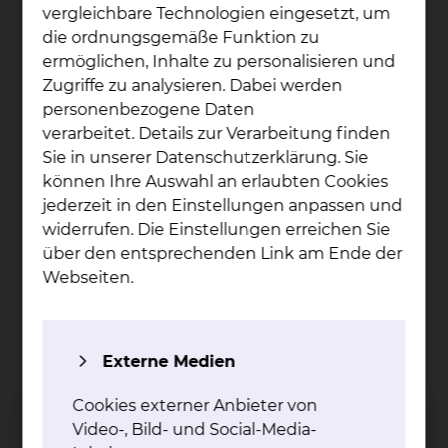
Braunschweig gGmbH
vergleichbare Technologien eingesetzt, um
die ordnungsgemäße Funktion zu
Kreißsaal
Ansprechpartner
ermöglichen, Inhalte zu personalisieren und
Zugriffe zu analysieren. Dabei werden
0531 595 3276
Telefon
personenbezogene Daten
Naumburgstraße 15
verarbeitet. Details zur Verarbeitung finden
Veranstaltungsort
38124 Braunschweig
Sie in unserer Datenschutzerklärung. Sie
können Ihre Auswahl an erlaubten Cookies
Je näher der
Kurzbeschreibung
jederzeit in den Einstellungen anpassen und
Geburtstermin rückt,
widerrufen. Die Einstellungen erreichen Sie
desto mehr Fragen
über den entsprechenden Link am Ende der
beschäftigen die
Webseiten.
werdenden Eltern. Ob es
nun um die Geburt
selbst oder um die
Unterbringung und
Externe Medien
Versorgung geht.
Cookies externer Anbieter von
Lernen Sie unsere
Video-, Bild- und Social-Media-