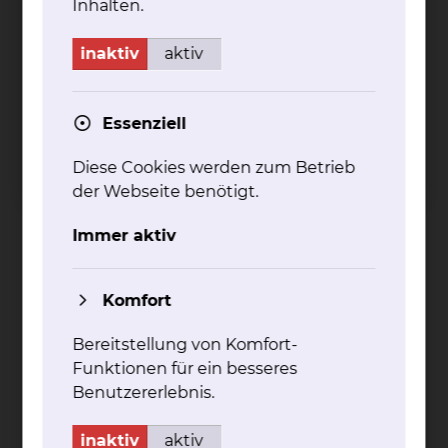
Geburtsklinik und das
Inhalten.
Team kennen. Während
eines Vortrages geben
inaktiv
aktiv
Ihnen unsere
Expertinnen aus
verschiedenen
Essenziell
Disziplinen einen
Diese Cookies werden zum Betrieb
Einblick in die Arbeit im
der Webseite benötigt.
Kreißsaal und
beantworten alle Fragen,
Immer aktiv
die Sie beschäftigen.
Die kostenfreien
Komfort
Veranstaltungen findet
am 12.08.2026 von 18:00
Bereitstellung von Komfort-
bis 20:00 Uhr im
Funktionen für ein besseres
Konferenzraum des
Benutzererlebnis.
Bildungszentrum in der
Naumburgstraße 15,
inaktiv
aktiv