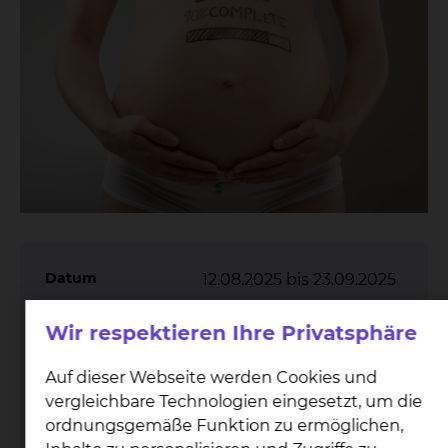
Datum
12.08.2025 bis 23.09.2025
18:15 bis 20:15 Uhr
Uhrzeit
Wir respektieren Ihre Privatsphäre
Schwangere & werdende
Zielgruppe
Auf dieser Webseite werden Cookies und
Eltern
vergleichbare Technologien eingesetzt, um die
Elternschule Klinikum
Veranstaltungsort
ordnungsgemäße Funktion zu ermöglichen,
Braunschweig