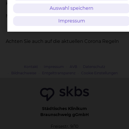
Kursleitung: Jana Benz (Hebamme)
Auswahl speichern
Mobil: + 49 172 9483023
Impressum
Achten Sie auch auf die aktuellen Corona Regeln
Kontakt
Impressum
AVB
Datenschutz
Bildnachweise
Entgelttransparenz
Cookie Einstellungen
Städtisches Klinikum
Braunschweig gGmbH
Freisestr. 9/10