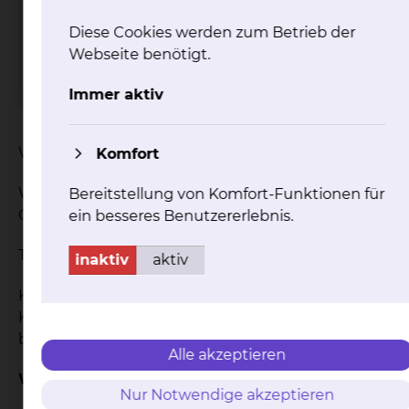
Der Kurs beinhaltet 7
Diese Cookies werden zum Betrieb der
Treffen à 2 Stunden mit 2
Webseite benötigt.
Partnerabenden.
Immer aktiv
Wann: 1x pro Woche für jeweils 2 Stunden
Komfort
Wo: Elternschule Klinikum Braunschweig,
Bereitstellung von Komfort-Funktionen für
Celler Strasse 38
ein besseres Benutzererlebnis.
Termin: Dienstags 18:15 - 20:15
inaktiv
aktiv
Kosten: Die Kosten werden durch die
Krankenkasse getragen. Die Partnergebühr
beträgt 50€.
Alle akzeptieren
Weitere Informationen unter:
Nur Notwendige akzeptieren