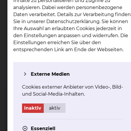
Inhalte zu personalisieren und Zugriffe zu
Celler Strasse 38
analysieren. Dabei werden personenbezogene
38114 Braunschweig
Daten verarbeitet. Details zur Verarbeitung finden
Im
Sie in unserer Datenschutzerklärung. Sie können
Kurzbeschreibung
Geburtsvorbereitungskurs
Ihre Auswahl an erlaubten Cookies jederzeit in
können sich die
den Einstellungen anpassen und widerrufen. Die
Schwangeren auf die
Einstellungen erreichen Sie über den
Geburt ihres Kindes und
entsprechenden Link am Ende der Webseiten.
die neue Lebenssituation
als Mutter vorbereiten.
- Informationen zu
Externe Medien
Geburtsphasen und
Geburtspositionen
Cookies externer Anbieter von Video-, Bild-
- Atem-und
und Social-Media-Inhalten.
Entspannungsübungen
- Versorgung des
inaktiv
aktiv
Neugeborenes
- Wochenbettzeit
- Stillen
Essenziell