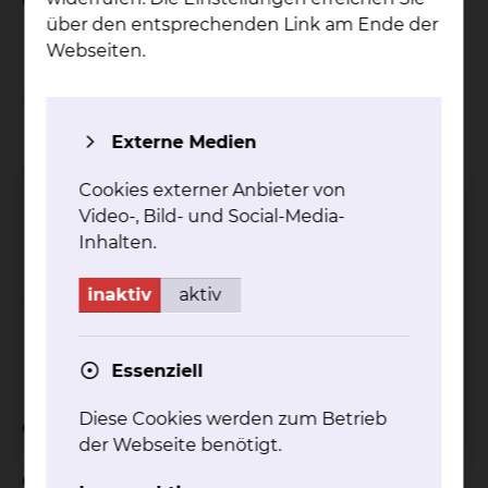
Gesprächseinheit.
über den entsprechenden Link am Ende der
Webseiten.
Wichtiger Hinweis
Externe Medien
Einschränkungen bei
Cookies externer Anbieter von
Inanspruchnahme von
Video-, Bild- und Social-Media-
Wahlleistungen
Inhalten.
inaktiv
aktiv
Abschlagszahlungen bei
Inanspruchnahme von
Wahlleistungen
Essenziell
Diese Cookies werden zum Betrieb
Celler Straße: Buchungsformular
der Webseite benötigt.
Celler Straße: Buchung der