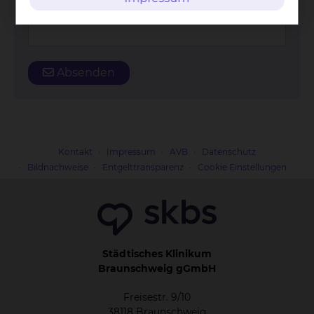
Straße und Hausnummer
*
Absenden
Kontakt
Impressum
AVB
Datenschutz
Bildnachweise
Entgelttransparenz
Cookie Einstellungen
Städtisches Klinikum
Braunschweig gGmbH
Freisestr. 9/10
38118 Braunschweig