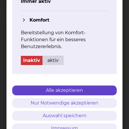
Immer aktiv
Wahlleistung "Medienpaket"
Komfort
Ich bestätige, dass ich die Informationen zur
Bereitstellung von Komfort-
Kenntnis genommen habe und beantrage
Funktionen für ein besseres
hiermit das Medienpaket "Sky & Telefon".
Benutzererlebnis.
inaktiv
aktiv
Angaben zum Patienten
Name und Vorname des Patienten
*
Alle akzeptieren
Nur Notwendige akzeptieren
PLZ und Wohnort des Patienten
*
Auswahl speichern
Impressum