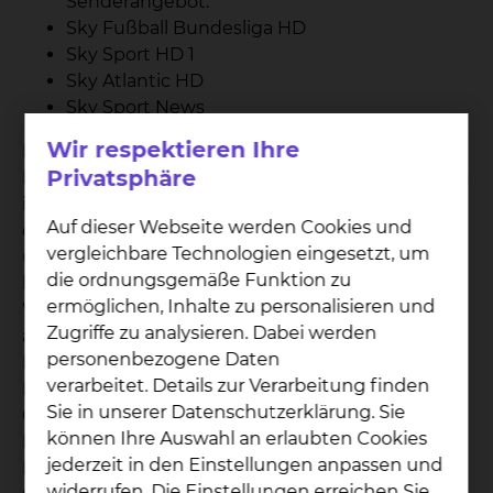
Senderangebot:
Sky Fußball Bundesliga HD
Sky Sport HD 1
Sky Atlantic HD
Sky Sport News
Wir respektieren Ihre
Die entstandenen Gebühren für Telefon und
Privatsphäre
Medienpaket werden Ihnen nach Ihrer Entlassung
in Rechnung gestellt. Bitte haben Sie Verständnis,
Auf dieser Webseite werden Cookies und
dass die Bestandteile des Medienpaketes „Sky
vergleichbare Technologien eingesetzt, um
und Telefon“ nicht einzeln gebucht werden
die ordnungsgemäße Funktion zu
können. Für Patienten, die eine
ermöglichen, Inhalte zu personalisieren und
Wahlleistungsvereinbarung „Unterkunft“
Zugriffe zu analysieren. Dabei werden
abgeschlossen haben, sind die Kosten des
personenbezogene Daten
Medienpaktes mit den Zuschlägen je
verarbeitet. Details zur Verarbeitung finden
Berechnungstag abgegolten. Die entstandenen
Sie in unserer Datenschutzerklärung. Sie
Gesprächsgebühren werden Ihnen gesondert in
können Ihre Auswahl an erlaubten Cookies
Rechnung gestellt. Die Kosten für das
jederzeit in den Einstellungen anpassen und
Medienpaket betragen 3 € pro Tag zzgl. 0,10 € pro
widerrufen. Die Einstellungen erreichen Sie