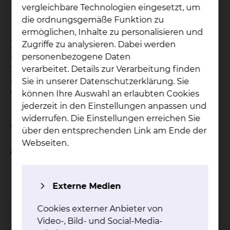
vergleichbare Technologien eingesetzt, um
Habilitieren
die ordnungsgemäße Funktion zu
u.v.m.
ermöglichen, Inhalte zu personalisieren und
Zugriffe zu analysieren. Dabei werden
Zur Erleichterung Ihres Engagements stehen
personenbezogene Daten
Ihnen online qualitativ hochwertige medizinische
verarbeitet. Details zur Verarbeitung finden
Journale, UpToDate, medizinische Datenbanken
Sie in unserer Datenschutzerklärung. Sie
und Standardwerke, auch zu Hause, kostenlos zur
können Ihre Auswahl an erlaubten Cookies
Verfügung.
jederzeit in den Einstellungen anpassen und
widerrufen. Die Einstellungen erreichen Sie
Wir bieten Ihnen während des PJ
über den entsprechenden Link am Ende der
Webseiten.
Attraktive Ausbildungsangebote:
uneingeschränkte Auswahlmöglichkeit Ihres
angestrebten Wahlfachs, neben den
Externe Medien
Pflichtfächern
parallele Einsicht in interessante
Cookies externer Anbieter von
Fachdisziplinen, die Sie nicht durch Ihre
Video-, Bild- und Social-Media-