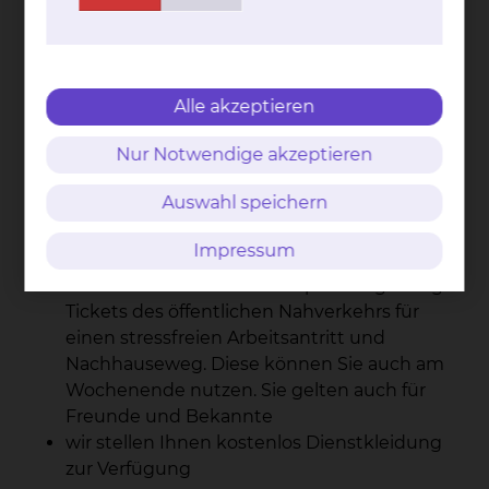
Unterbringung bei den Eltern erfolgt
Wenn Sie eine eigene Wohnung haben (oder
WG), erhalten Sie eine
Aufwandentschädigung in Höhe von 855,00
Alle akzeptieren
Euro Brutto / Monat
wir bieten Ihnen eine kostenlose Unterkunft
Nur Notwendige akzeptieren
in Kliniknähe
Auswahl speichern
Sie haben freien Zugang zu Internet, E-
Journals (Lancet etc.) und E-Books; zusätzlich
Impressum
unterstützen wir Sie mit Fachliteratur
wir bieten Ihnen attraktive preisvergünstigte
Tickets des öffentlichen Nahverkehrs für
einen stressfreien Arbeitsantritt und
Nachhauseweg. Diese können Sie auch am
Wochenende nutzen. Sie gelten auch für
Freunde und Bekannte
wir stellen Ihnen kostenlos Dienstkleidung
zur Verfügung