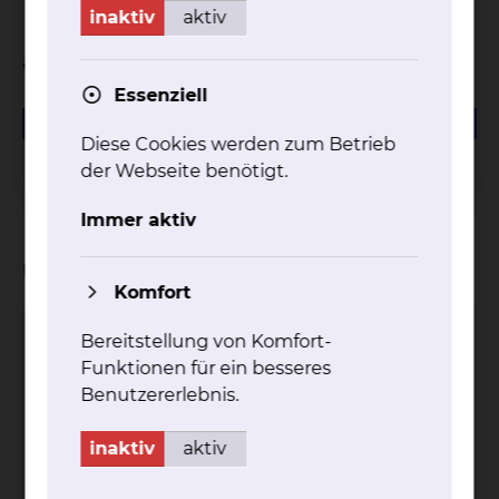
inaktiv
aktiv
Weiterführende Informationen
Essenziell
428.66 KB
PDF
Diese Cookies werden zum Betrieb
Preissenkung für das Job-Abo (1. August 2020 bis 31.
der Webseite benötigt.
Dezember 2020)
Immer aktiv
Unsere Partner
Komfort
Bereitstellung von Komfort-
Verkehrsverbund Region Braunschweig
Funktionen für ein besseres
GmbH
Benutzererlebnis.
Am Hauptgüterbahnhof 28, 38126
Braunschweig
inaktiv
aktiv
Tel.:
+49 531 383 21 24
Abo-Zentrale
Per E-Mail kontaktieren