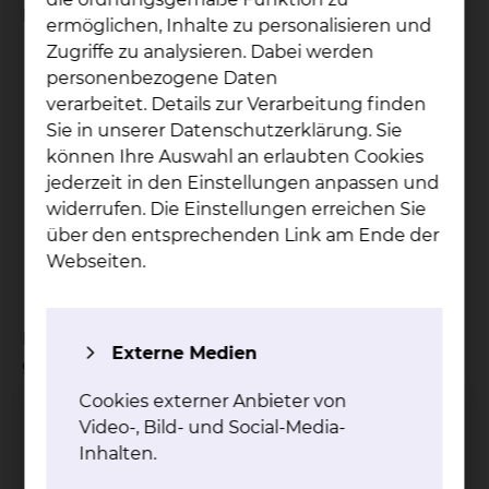
Die Leistungen des Jobtickets:
ermöglichen, Inhalte zu personalisieren und
Zugriffe zu analysieren. Dabei werden
innerhalb des räumlichen Geltungsbereichs
personenbezogene Daten
gültig in Bus, Tram und Bahn
verarbeitet. Details zur Verarbeitung finden
gültig nicht nur für Fahrten zur Arbeit und
Sie in unserer Datenschutzerklärung. Sie
zurück, sondern auch in der Freizeit
können Ihre Auswahl an erlaubten Cookies
ab 19 Uhr und am Wochenende bzw. an
jederzeit in den Einstellungen anpassen und
Feiertagen ganztags kostenlose Mitnahme
widerrufen. Die Einstellungen erreichen Sie
eines weiteren Erwachsenen und bis zu drei
über den entsprechenden Link am Ende der
Kinder (unter 15 Jahren) möglich
Webseiten.
der Vertrag wird für mindestens 1 Jahr
geschlossen
Für das Jobticket können folgende Regionen
Externe Medien
gebucht werden:
Cookies externer Anbieter von
Städte Braunschweig, Salzgitter und
Video-, Bild- und Social-Media-
Wolfsburg.
Inhalten.
Landkreise Gifhorn, Goslar, Helmstedt, Peine
und Wolfenbüttel