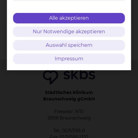
Per E-Mail kontaktieren
Bei allgemeinen Fragen
zum Tarif
Alle akzeptieren
Nur Notwendige akzeptieren
Auswahl speichern
Kontakt
Impressum
AVB
Datenschutz
Bildnachweise
Entgelttransparenz
Cookie Einstellungen
Impressum
Städtisches Klinikum
Braunschweig gGmbH
Freisestr. 9/10
38118 Braunschweig
Tel.: 0531/595-0
Fax: 0531/595-1322