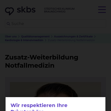
Über uns
Qualitätsmanagement
Auszeichnungen & Zertifikate
Kardiologie & Intensivmedizin
Zusatz-Weiterbildung Notfallmedizin
Zusatz-Weiterbildung
Notfallmedizin
Wir respektieren Ihre