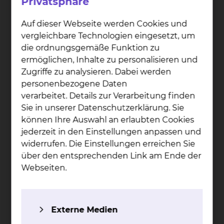
Privatsphäre
Auf dieser Webseite werden Cookies und
vergleichbare Technologien eingesetzt, um
die ordnungsgemäße Funktion zu
ermöglichen, Inhalte zu personalisieren und
Zugriffe zu analysieren. Dabei werden
personenbezogene Daten
verarbeitet. Details zur Verarbeitung finden
Sie in unserer Datenschutzerklärung. Sie
können Ihre Auswahl an erlaubten Cookies
jederzeit in den Einstellungen anpassen und
Dr. An­dre­as Höft
widerrufen. Die Einstellungen erreichen Sie
über den entsprechenden Link am Ende der
Fichtengrund 1, 38126 Braunschweig
Webseiten.
Tel.:
+49 531 595 2869
Tel.:
+49 531 2345250
Mobil:
+49 162 2455879
Externe Medien
Per E-Mail kontaktieren