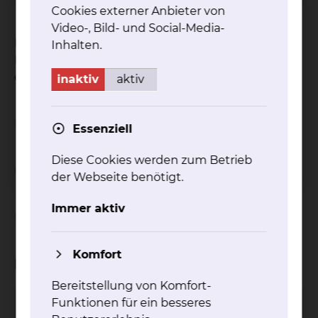
Cookies externer Anbieter von
Video-, Bild- und Social-Media-
Das Klinikum Braunschweig ist ermächtigt, die
Inhalten.
Facharztweiterbildung Notfallmedizin
durchzuführen.
inaktiv
aktiv
Weiterbildungsziel
Essenziell
Diese Cookies werden zum Betrieb
Weiterbildungszeit
der Webseite benötigt.
Immer aktiv
Weiterbildungsinhalt
Komfort
Kliniken
Bereitstellung von Komfort-
Funktionen für ein besseres
Anästhesiologie