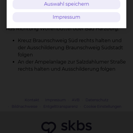
Braunschweig Südstadt
Auswahl speichern
An der Ampelanlage zur Salzdahlumer Straße
rechts halten und Ausschilderung folgen
Impressum
Aus Richtung Wolfenbüttel oder Bad Harzburg:
Kreuz Braunschweig Süd rechts halten und
der Ausschilderung Braunschweig Südstadt
folgen
An der Ampelanlage zur Salzdahlumer Straße
rechts halten und Ausschilderung folgen
Kontakt
Impressum
AVB
Datenschutz
Bildnachweise
Entgelttransparenz
Cookie Einstellungen