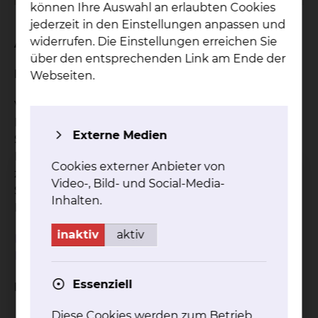
können Ihre Auswahl an erlaubten Cookies
jederzeit in den Einstellungen anpassen und
Anfahrt
widerrufen. Die Einstellungen erreichen Sie
über den entsprechenden Link am Ende der
Mit öffentlichen Verkehrsmitteln
Webseiten.
Vom Hauptbahnhof aus können Sie mit den
Buslinien 411 oder 431 bis zur Haltstelle Klinikum
Externe Medien
Salzdahlumer Straße fahren. Von der
Bushaltestelle gehen Sie zur Fußgängerampel
Cookies externer Anbieter von
zurück, über die Ampel auf die andere
Video-, Bild- und Social-Media-
Straßenseite und dann scharf links zum
Inhalten.
Haupteingang des Krankenhauses.
inaktiv
aktiv
Hier kommen Sie zum Verkehrsverbund Region
Braunschweig.
Essenziell
Mit dem PKW
Diese Cookies werden zum Betrieb