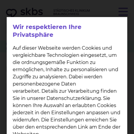
Wir respektieren Ihre
Privatsphäre
Über uns
Qualitätsmanagement
Auszeichnungen & Zertifikate
Auf dieser Webseite werden Cookies und
Kardiologie & Intensivmedizin
Muslimischer Besuchsdienst
vergleichbare Technologien eingesetzt, um
die ordnungsgemäße Funktion zu
Muslimischer Besuchsdienst
ermöglichen, Inhalte zu personalisieren und
Zugriffe zu analysieren. Dabei werden
personenbezogene Daten
verarbeitet. Details zur Verarbeitung finden
Mo­na Al-Mas­ri
Sie in unserer Datenschutzerklärung. Sie
Salzdahlumer Straße 90, 38126 Braunschweig
können Ihre Auswahl an erlaubten Cookies
Celler Straße 38, 38114 Braunschweig
jederzeit in den Einstellungen anpassen und
widerrufen. Die Einstellungen erreichen Sie
über den entsprechenden Link am Ende der