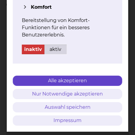
einem Besuch zugestimmt haben.
Komfort
Kontakt
Impressum
AVB
Datenschutz
Bildnachweise
Entgelttransparenz
Bereitstellung von Komfort-
Cookie Einstellungen
Funktionen für ein besseres
Benutzererlebnis.
inaktiv
aktiv
Städtisches Klinikum
Braunschweig gGmbH
Alle akzeptieren
Freisestr. 9/10
38118 Braunschweig
Nur Notwendige akzeptieren
Tel.: 0531/595-0
Auswahl speichern
Fax: 0531/595-1322
info@klinikum-braunschweig.de
Impressum
www.klinikum-braunschweig.de