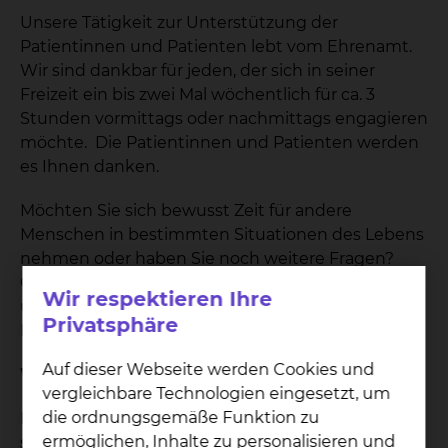
Unsere Tätigkeit zur Unterstützung der
Patientinnen und Patienten lebt vom Ehrenamt.
Wir sind dankbar für jeden, der sich in seiner
Freizeit ein bis zwei Mal wöchentlich für ca. 3
Stunden vormittags oder nachmittags engagieren
möchte. Die Patientinnen und Patienten werden
es Ihnen danken.
Möchten Sie sich bewusst Zeit für andere
Menschen in bestimmten Situationen des Lebens
nehmen oder haben Sie noch weitere Fragen?
Gerne beantworten wir Ihnen Ihre Fragen rund
Wir respektieren Ihre
um das Thema: „Ehrenamt - Grüne Damen und
Privatsphäre
Herren“
Auf dieser Webseite werden Cookies und
Wer wir sind:
vergleichbare Technologien eingesetzt, um
die ordnungsgemäße Funktion zu
Bei den „Grünen Damen und Herren“ handelt es
ermöglichen, Inhalte zu personalisieren und
sich um einen ehrenamtlichen Dienst, der aus