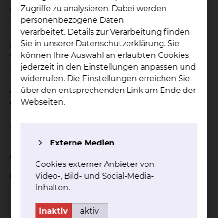
Zugriffe zu analysieren. Dabei werden
sozialem Engagement bzw. aus christlicher
personenbezogene Daten
Überzeugung handelt. Ziel ist es, Menschen im
verarbeitet. Details zur Verarbeitung finden
Krankenhaus zu unterstützen und die ärztlichen,
Sie in unserer Datenschutzerklärung. Sie
pflegerischen, therapeutischen und
können Ihre Auswahl an erlaubten Cookies
seelsorglichen Bemühungen um den ganzen
jederzeit in den Einstellungen anpassen und
Menschen zu ergänzen. In jedem Fall sind sie
widerrufen. Die Einstellungen erreichen Sie
Laienhelfer.Sie können unsere 50 Grünen Damen
über den entsprechenden Link am Ende der
an den weißen Kitteln mit den grünen Tuch
Webseiten.
erkennen.
„Wir nehmen uns Zeit - wir setzen uns ein -
ehrenamtlich“
Externe Medien
Grüne Dame beim Besuchsdienst
Cookies externer Anbieter von
Video-, Bild- und Social-Media-
Was wir tun:
Inhalten.
wir haben ein offenes Ohr für Sie
wir lesen auf Wunsch vor
inaktiv
aktiv