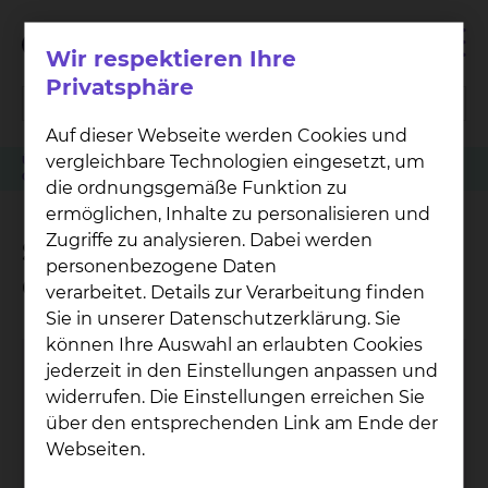
Wir respektieren Ihre
Privatsphäre
Auf dieser Webseite werden Cookies und
vergleichbare Technologien eingesetzt, um
Über uns
Qualitätsmanagement
Auszeichnungen & Zertifikate
Grüne Damen & Herren
Spielnachmittag in der Geriatrie
die ordnungsgemäße Funktion zu
ermöglichen, Inhalte zu personalisieren und
Zugriffe zu analysieren. Dabei werden
Spielnachmittag in der
personenbezogene Daten
Geriatrie
verarbeitet. Details zur Verarbeitung finden
Sie in unserer Datenschutzerklärung. Sie
können Ihre Auswahl an erlaubten Cookies
jederzeit in den Einstellungen anpassen und
widerrufen. Die Einstellungen erreichen Sie
über den entsprechenden Link am Ende der
Webseiten.