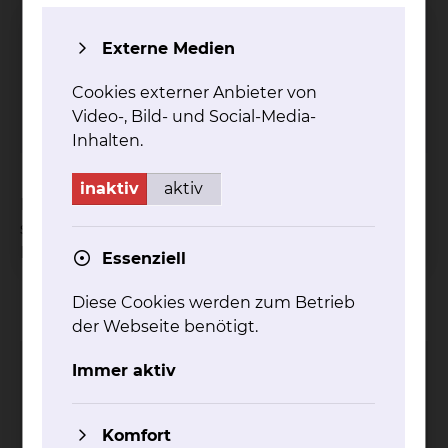
Grü­ne Da­men & Her­ren
Externe Medien
Tel.:
+49 531 314 924
Cookies externer Anbieter von
Video-, Bild- und Social-Media-
mehr
Inhalten.
inaktiv
aktiv
Die Teilnahme an unserem montalich
stattfindenden Spielnachmittag steht jeder
Patientin bzw. jedem Patienten frei.
Essenziell
Kontakt
Impressum
AVB
Datenschutz
Diese Cookies werden zum Betrieb
Bildnachweise
Entgelttransparenz
der Webseite benötigt.
Cookie Einstellungen
Immer aktiv
Komfort
Städtisches Klinikum