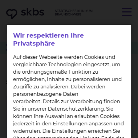
Wir respektieren Ihre
Privatsphäre
Über uns
Qualitätsmanagement
Auszeichnungen & Zertifikate
Grüne Damen & Herren
Unterstützung während des stationären Aufenthalts
Auf dieser Webseite werden Cookies und
vergleichbare Technologien eingesetzt, um
Unterstützung während des
die ordnungsgemäße Funktion zu
ermöglichen, Inhalte zu personalisieren und
stationären Aufenthalts
Zugriffe zu analysieren. Dabei werden
personenbezogene Daten
verarbeitet. Details zur Verarbeitung finden
Sie in unserer Datenschutzerklärung. Sie
können Ihre Auswahl an erlaubten Cookies
jederzeit in den Einstellungen anpassen und
widerrufen. Die Einstellungen erreichen Sie