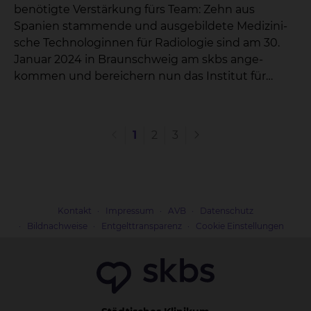
heißt das, eine spürbare Entlastung im Alltag. Es
benötigte Verstärkung fürs Team: Zehn aus
handelt sich um eine ausgesprochen großzügige
Spanien stammende und ausgebildete Medizini-
Spende, die wir heute in einem würdigen Rahmen
sche Technologinnen für Radiologie sind am 30.
entgegennehmen dürfen und für die wir uns sehr
Januar 2024 in Braunschweig am skbs ange-
herzlich bedanken möchten." Günter Hansmeier
kommen und bereichern nun das Institut für
Krebsstiftung unterstützt die Kinderonkologie seit
Radiologie und Nuklearmedizin.
Jahren Henrik Klimke, Vorstand Günter Hansmeier
Krebsstiftung, erklärt, warum das Engagement am
sbks für die Stiftung so wichtig ist: "Mit dieser
1
2
3
Unterstützung möchten wir die wichtige Arbeit
vor Ort weiter fördern so, wie wir es bereits seit
vielen Jahren tun. Ich freue mich sehr, dass wir
diese Spende heute überreichen können. Als
Kontakt
Impressum
AVB
Datenschutz
Vorstand unserer Stiftung fühle ich mich dem
Bildnachweise
Entgelttransparenz
Cookie Einstellungen
Klinikum Braunschweig seit Jahren eng
verbunden. Wir unterstützen das Klinikum auf
vielfältige Weise und besonders die
Kinderonkologie liegt uns sehr am Herzen." Prof.
Dr. Philipp Wiggermann, Chefarzt Radiologie und