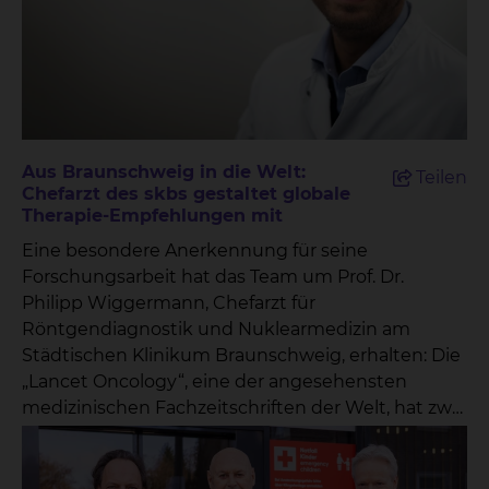
Aus Braunschweig in die Welt:
Teilen
Chefarzt des skbs gestaltet globale
Therapie-Empfehlungen mit
Eine besondere Anerkennung für seine
Forschungsarbeit hat das Team um Prof. Dr.
Philipp Wiggermann, Chefarzt für
Röntgendiagnostik und Nuklearmedizin am
Städtischen Klinikum Braunschweig, erhalten: Die
„Lancet Oncology“, eine der angesehensten
medizinischen Fachzeitschriften der Welt, hat zwei
Artikel veröffentlicht, in denen die Mediziner als
Co-Autoren mitgewirkt haben.