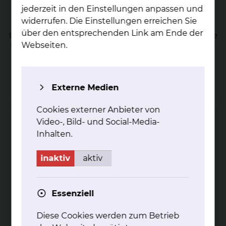
Tech­no­lo­gie-Part­ner­schaft Sie­mens
jederzeit in den Einstellungen anpassen und
widerrufen. Die Einstellungen erreichen Sie
Das Klinikum Braunschweig und Siemens Healthineers
über den entsprechenden Link am Ende der
beschreiten mit einer Technologiepartnerschaft Radiologie
gemeinsam neue Wege bei der Bereitstellung innovativer
Webseiten.
Medizintechnik.
mehr
Externe Medien
Neu­ro­ra­dio­lo­gi­sche In­ter­ven­ti­on
Cookies externer Anbieter von
Die Neuroradiologie umfasst die Behandlung von
Video-, Bild- und Social-Media-
Erkrankungen des zentralen Nervensystems.
Inhalten.
inaktiv
aktiv
Essenziell
Nu­kle­ar­me­di­zi­ni­sche The­ra­pi­en
Diese Cookies werden zum Betrieb
Durch den Einsatz von radioaktiven Arzneimitteln sollen