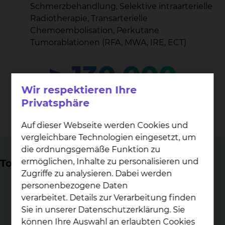
Schmerzbehandlung, Selektive intraarterielle
Radiotherapie, Transarterielle
Chemoembolisation, Perkutane
Tumorablationen (RFA, MWA, IRE, ECT)
> 130.000
Wir respektieren Ihre
Untersuchungen jährlich für die stationären und
Privatsphäre
ambulanten Patienten
Auf dieser Webseite werden Cookies und
vergleichbare Technologien eingesetzt, um
die ordnungsgemäße Funktion zu
ermöglichen, Inhalte zu personalisieren und
Top Themen
Zugriffe zu analysieren. Dabei werden
personenbezogene Daten
verarbeitet. Details zur Verarbeitung finden
Sie in unserer Datenschutzerklärung. Sie
können Ihre Auswahl an erlaubten Cookies