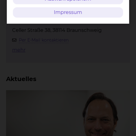
Impressum
Celler Straße 38, 38114 Braunschweig
Per E-Mail kontaktieren
mehr
Aktuelles